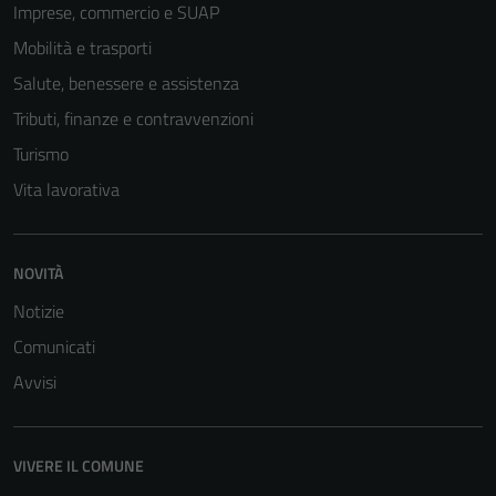
del sito e non
Imprese, commercio e SUAP
possono
Mobilità e trasporti
essere
disabilitati.
Salute, benessere e assistenza
Questi cookie
Tributi, finanze e contravvenzioni
non raccolgono
Turismo
informazioni
personali.
Vita lavorativa
NOVITÀ
Notizie
Comunicati
Avvisi
VIVERE IL COMUNE