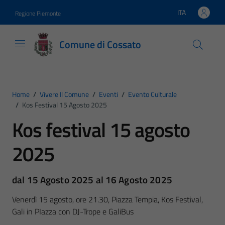
Vai ai contenuti
Vai al footer
ITA
Regione Piemonte
Lingua attiva:
Comune di Cossato
Home
/
Vivere Il Comune
/
Eventi
/
Evento Culturale
/
Kos Festival 15 Agosto 2025
Kos festival 15 agosto
2025
dal 15 Agosto 2025 al 16 Agosto 2025
Venerdì 15 agosto, ore 21.30, Piazza Tempia, Kos Festival,
Gali in PIazza con DJ-Trope e GaliBus