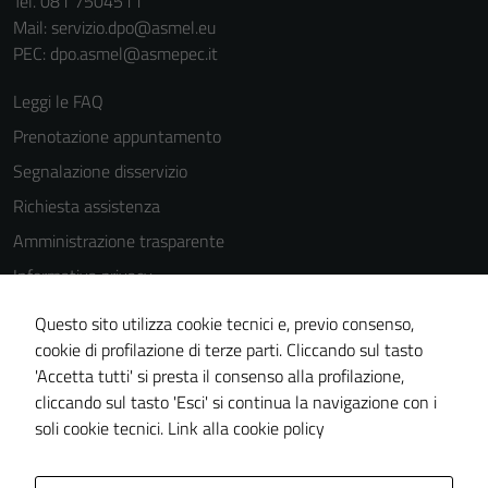
Tel. 081 7504511
Mail: servizio.dpo@asmel.eu
PEC: dpo.asmel@asmepec.it
Leggi le FAQ
Prenotazione appuntamento
Segnalazione disservizio
Richiesta assistenza
Amministrazione trasparente
Informativa privacy
Cookie Policy
Questo sito utilizza cookie tecnici e, previo consenso,
Note legali
cookie di profilazione di terze parti. Cliccando sul tasto
'Accetta tutti' si presta il consenso alla profilazione,
Dichiarazione di accessibilità
cliccando sul tasto 'Esci' si continua la navigazione con i
Piano di miglioramento del sito
soli cookie tecnici.
Link alla cookie policy