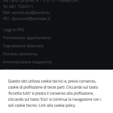
Via Carlo Cattaneo, 9 – 21013 – Varese [VA]
Tel. 081 7504511
Mail: servizio.dpo@asmel.eu
PEC: dpo.asmel@asmepec.it
Leggi le FAQ
Prenotazione appuntamento
Segnalazione disservizio
Richiesta assistenza
Amministrazione trasparente
Informativa privacy
Cookie Policy
Questo sito utilizza cookie tecnici e, previo consenso,
Note legali
cookie di profilazione di terze parti. Cliccando sul tasto
'Accetta tutti' si presta il consenso alla profilazione,
Dichiarazione di accessibilità
cliccando sul tasto 'Esci' si continua la navigazione con i
Piano di miglioramento del sito
soli cookie tecnici.
Link alla cookie policy