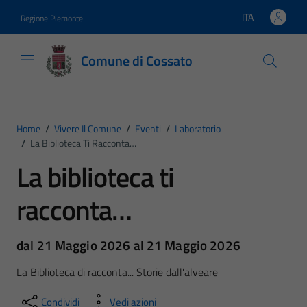
Vai ai contenuti
Vai al footer
ITA
Regione Piemonte
Lingua attiva:
Comune di Cossato
Home
/
Vivere Il Comune
/
Eventi
/
Laboratorio
/
La Biblioteca Ti Racconta…
La biblioteca ti
racconta…
dal 21 Maggio 2026 al 21 Maggio 2026
La Biblioteca di racconta... Storie dall'alveare
Condividi
Vedi azioni