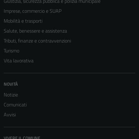
Giustizia, sicurezza pubblica e polizia municipale
del sito e non
Imprese, commercio e SUAP
possono
essere
Mobilità e trasporti
disabilitati.
Salute, benessere e assistenza
Questi cookie
Tributi, finanze e contravvenzioni
non raccolgono
informazioni
Turismo
personali.
Vita lavorativa
NOVITÀ
Notizie
Comunicati
Avvisi
VIVERE IL COMUNE