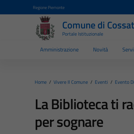
Vai ai contenuti
Vai al footer
Regione Piemonte
Comune di Cossa
Portale Istituzionale
Amministrazione
Novità
Servi
Home
/
Vivere Il Comune
/
Eventi
/
Evento D
La Biblioteca ti
per sognare