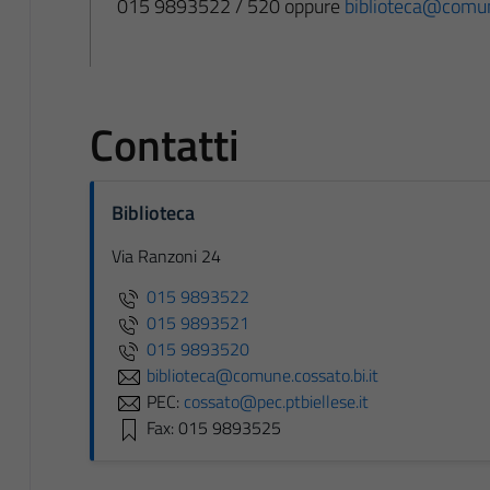
015 9893522 / 520 oppure
biblioteca@comune
Contatti
Biblioteca
Via Ranzoni 24
015 9893522
015 9893521
015 9893520
biblioteca@comune.cossato.bi.it
PEC:
cossato@pec.ptbiellese.it
Fax: 015 9893525