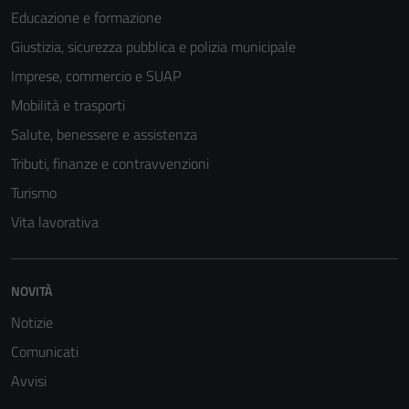
funzionamento
Educazione e formazione
del sito e non
Giustizia, sicurezza pubblica e polizia municipale
possono
Imprese, commercio e SUAP
essere
disabilitati.
Mobilità e trasporti
Questi cookie
Salute, benessere e assistenza
non raccolgono
Tributi, finanze e contravvenzioni
informazioni
personali.
Turismo
Vita lavorativa
NOVITÀ
Notizie
Comunicati
Avvisi