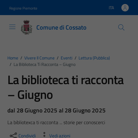
Vai ai contenuti
Vai al footer
ITA
Regione Piemonte
Lingua attiva:
Comune di Cossato
Home
/
Vivere Il Comune
/
Eventi
/
Lettura (pubblica)
/
La Biblioteca Ti Racconta – Giugno
La biblioteca ti racconta
– Giugno
dal 28 Giugno 2025 al 28 Giugno 2025
La bibliotexca ti racconta ... storie per conoscerci
Condividi
Vedi azioni