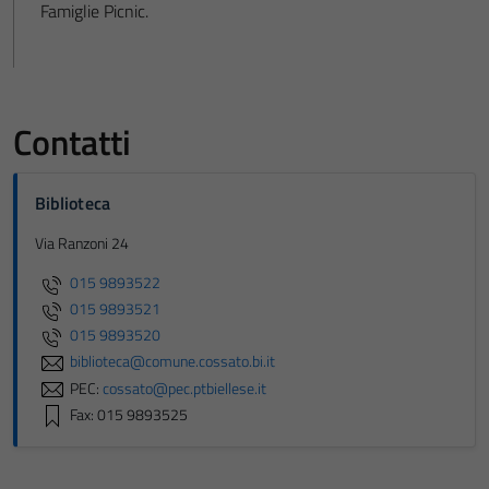
Famiglie Picnic.
Contatti
Biblioteca
Via Ranzoni 24
015 9893522
015 9893521
015 9893520
biblioteca@comune.cossato.bi.it
PEC:
cossato@pec.ptbiellese.it
Fax: 015 9893525