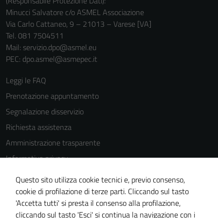
(Responsabile Protezione Dati):
Minucci Salvatore c/o ASMEL Associazione
Via Carlo Cattaneo, 9 – 21013 – Varese [VA]
Tel. 081 7504511
Mail: servizio.dpo@asmel.eu
PEC: dpo.asmel@asmepec.it
Leggi le FAQ
Prenotazione appuntamento
Segnalazione disservizio
Richiesta assistenza
Amministrazione trasparente
Informativa privacy
Cookie Policy
Questo sito utilizza cookie tecnici e, previo consenso,
Note legali
cookie di profilazione di terze parti. Cliccando sul tasto
'Accetta tutti' si presta il consenso alla profilazione,
Dichiarazione di accessibilità
cliccando sul tasto 'Esci' si continua la navigazione con i