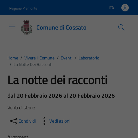
Vai ai contenuti
Vai al footer
ITA
Regione Piemonte
Lingua attiva:
Comune di Cossato
Home
/
Vivere Il Comune
/
Eventi
/
Laboratorio
/
La Notte Dei Racconti
La notte dei racconti
dal 20 Febbraio 2026 al 20 Febbraio 2026
Venti di storie
Condividi
Vedi azioni
Argomenti