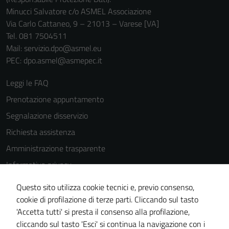
Minucci Salvatore c/o ASMEL Associazione
Via Carlo Cattaneo, 9 – 21013 – Varese [VA]
Tel. 081 7504511
Mail: servizio.dpo@asmel.eu
PEC: dpo.asmel@asmepec.it
Leggi le FAQ
Prenotazione appuntamento
Segnalazione disservizio
Richiesta assistenza
Amministrazione trasparente
Informativa privacy
Cookie Policy
Questo sito utilizza cookie tecnici e, previo consenso,
Note legali
cookie di profilazione di terze parti. Cliccando sul tasto
'Accetta tutti' si presta il consenso alla profilazione,
Dichiarazione di accessibilità
cliccando sul tasto 'Esci' si continua la navigazione con i