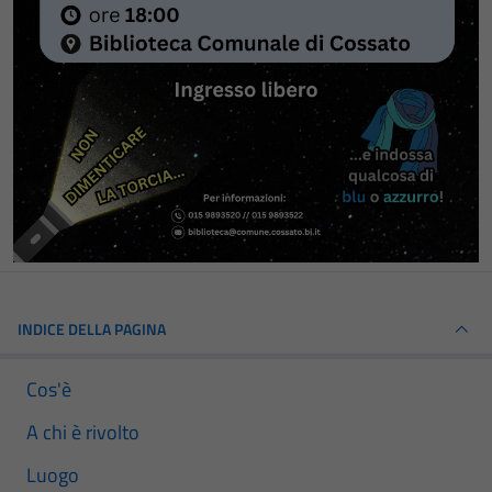
INDICE DELLA PAGINA
Cos'è
A chi è rivolto
Luogo