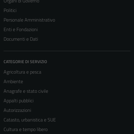
Organi di Governo
Politici
Personale Amministrativo
Enti e Fondazioni
Documenti e Dati
Tecnici
Questi cookie
sono necessari
CATEGORIE DI SERVIZIO
per il
funzionamento
Agricoltura e pesca
del sito e non
Ambiente
possono
Anagrafe e stato civile
essere
disabilitati.
Appalti pubblici
Questi cookie
Autorizzazioni
non raccolgono
Catasto, urbanistica e SUE
informazioni
personali.
Cultura e tempo libero