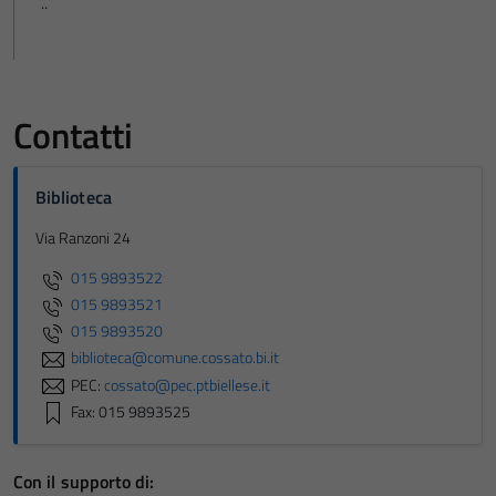
..
Contatti
Biblioteca
Via Ranzoni 24
015 9893522
015 9893521
015 9893520
biblioteca@comune.cossato.bi.it
PEC:
cossato@pec.ptbiellese.it
Fax: 015 9893525
Con il supporto di: