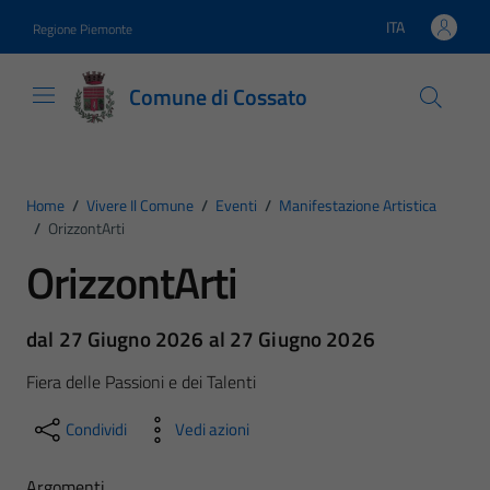
Vai ai contenuti
Vai al footer
ITA
Regione Piemonte
Lingua attiva:
Comune di Cossato
Home
/
Vivere Il Comune
/
Eventi
/
Manifestazione Artistica
/
OrizzontArti
OrizzontArti
dal 27 Giugno 2026 al 27 Giugno 2026
Fiera delle Passioni e dei Talenti
Condividi
Vedi azioni
Argomenti