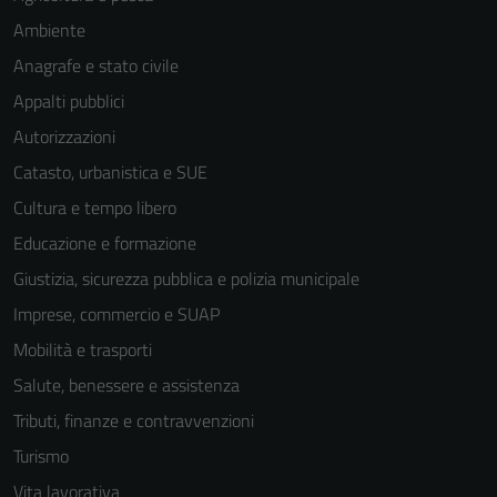
Tecnici
Ambiente
Questi cookie
Anagrafe e stato civile
sono necessari
per il
Appalti pubblici
funzionamento
Autorizzazioni
del sito e non
Catasto, urbanistica e SUE
possono
essere
Cultura e tempo libero
disabilitati.
Educazione e formazione
Questi cookie
Giustizia, sicurezza pubblica e polizia municipale
non raccolgono
informazioni
Imprese, commercio e SUAP
personali.
Mobilità e trasporti
Salute, benessere e assistenza
Tributi, finanze e contravvenzioni
Turismo
Vita lavorativa