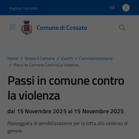
Vai ai contenuti
Vai al footer
ITA
Regione Piemonte
Lingua attiva:
Comune di Cossato
Home
/
Vivere Il Comune
/
Eventi
/
Commemorazione
/
Passi In Comune Contro La Violenza
Passi in comune contro
la violenza
dal 15 Novembre 2025 al 15 Novembre 2025
Passeggiata di sensibilizzazione per la lotta alla violenza di
genere.