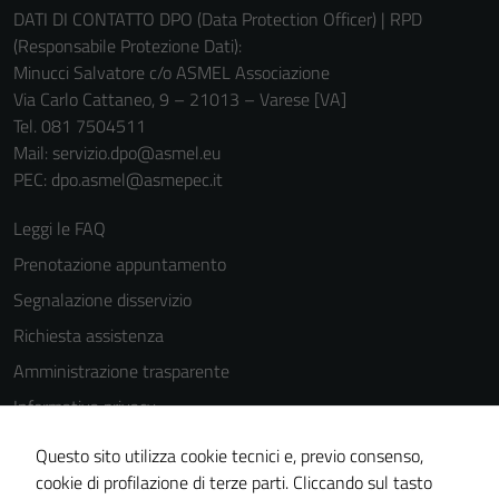
DATI DI CONTATTO DPO (Data Protection Officer) | RPD
(Responsabile Protezione Dati):
Minucci Salvatore c/o ASMEL Associazione
Via Carlo Cattaneo, 9 – 21013 – Varese [VA]
Tel. 081 7504511
Mail: servizio.dpo@asmel.eu
PEC: dpo.asmel@asmepec.it
Leggi le FAQ
Prenotazione appuntamento
Segnalazione disservizio
Richiesta assistenza
Amministrazione trasparente
Informativa privacy
Cookie Policy
Questo sito utilizza cookie tecnici e, previo consenso,
Note legali
cookie di profilazione di terze parti. Cliccando sul tasto