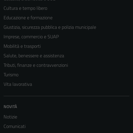
per il
Cultura e tempo libero
funzionamento
del sito e non
Educazione e formazione
possono
Giustizia, sicurezza pubblica e polizia municipale
essere
Imprese, commercio e SUAP
disabilitati.
Questi cookie
Mobilità e trasporti
non raccolgono
Salute, benessere e assistenza
informazioni
Tributi, finanze e contravvenzioni
personali.
Turismo
Vita lavorativa
NOVITÀ
Notizie
Comunicati