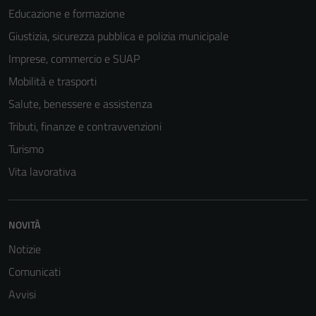
funzionamento
Educazione e formazione
del sito e non
Giustizia, sicurezza pubblica e polizia municipale
possono
Imprese, commercio e SUAP
essere
disabilitati.
Mobilità e trasporti
Questi cookie
Salute, benessere e assistenza
non raccolgono
Tributi, finanze e contravvenzioni
informazioni
personali.
Turismo
Vita lavorativa
NOVITÀ
Notizie
Comunicati
Avvisi