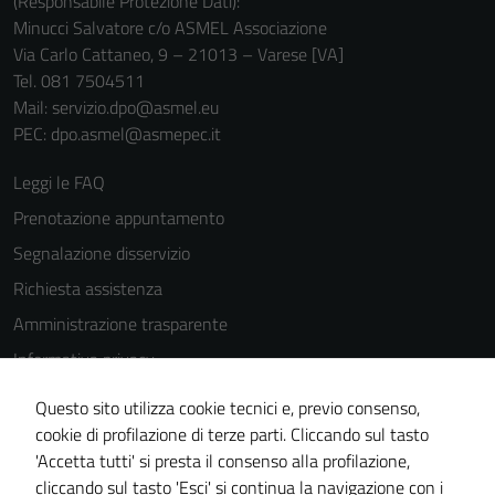
(Responsabile Protezione Dati):
Minucci Salvatore c/o ASMEL Associazione
Via Carlo Cattaneo, 9 – 21013 – Varese [VA]
Tel. 081 7504511
Mail: servizio.dpo@asmel.eu
PEC: dpo.asmel@asmepec.it
Leggi le FAQ
Prenotazione appuntamento
Segnalazione disservizio
Richiesta assistenza
Amministrazione trasparente
Informativa privacy
Cookie Policy
Questo sito utilizza cookie tecnici e, previo consenso,
Note legali
cookie di profilazione di terze parti. Cliccando sul tasto
'Accetta tutti' si presta il consenso alla profilazione,
Dichiarazione di accessibilità
cliccando sul tasto 'Esci' si continua la navigazione con i