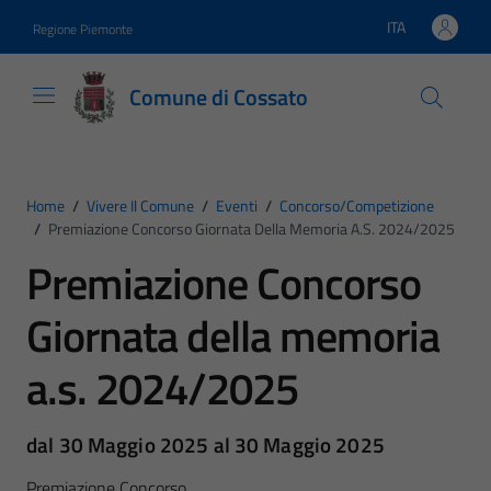
Vai ai contenuti
Vai al footer
ITA
Regione Piemonte
Lingua attiva:
Comune di Cossato
Home
/
Vivere Il Comune
/
Eventi
/
Concorso/competizione
/
Premiazione Concorso Giornata Della Memoria A.s. 2024/2025
Premiazione Concorso
Giornata della memoria
a.s. 2024/2025
dal 30 Maggio 2025 al 30 Maggio 2025
Premiazione Concorso