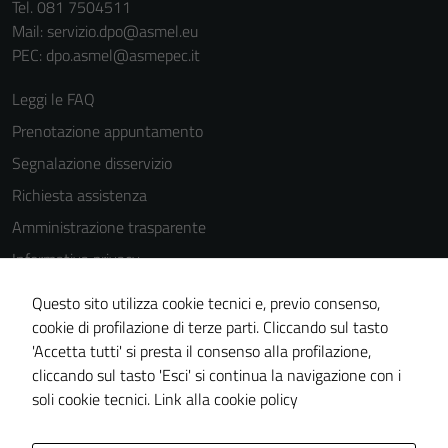
Tel. 081 7504511
Mail: servizio.dpo@asmel.eu
PEC: dpo.asmel@asmepec.it
Leggi le FAQ
Prenotazione appuntamento
Segnalazione disservizio
Richiesta assistenza
Amministrazione trasparente
Informativa privacy
Cookie Policy
Questo sito utilizza cookie tecnici e, previo consenso,
Note legali
cookie di profilazione di terze parti. Cliccando sul tasto
'Accetta tutti' si presta il consenso alla profilazione,
Dichiarazione di accessibilità
cliccando sul tasto 'Esci' si continua la navigazione con i
Piano di miglioramento del sito
soli cookie tecnici.
Link alla cookie policy