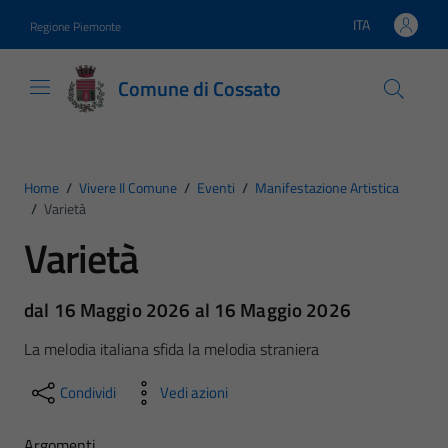
Vai ai contenuti
Vai al footer
ITA
Regione Piemonte
Lingua attiva:
Comune di Cossato
Home
/
Vivere Il Comune
/
Eventi
/
Manifestazione Artistica
/
Varietà
Varietà
dal 16 Maggio 2026 al 16 Maggio 2026
La melodia italiana sfida la melodia straniera
Condividi
Vedi azioni
Argomenti