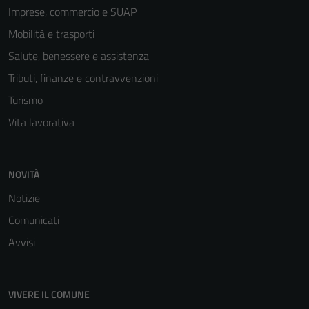
del sito e non
Imprese, commercio e SUAP
possono
Mobilità e trasporti
essere
disabilitati.
Salute, benessere e assistenza
Questi cookie
Tributi, finanze e contravvenzioni
non raccolgono
Turismo
informazioni
personali.
Vita lavorativa
NOVITÀ
Notizie
Comunicati
Avvisi
VIVERE IL COMUNE