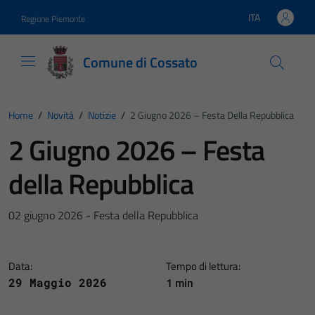
Vai ai contenuti
Vai al footer
ITA
Regione Piemonte
Lingua attiva:
Comune di Cossato
Home
/
Novità
/
Notizie
/
2 Giugno 2026 – Festa Della Repubblica
2 Giugno 2026 – Festa
della Repubblica
02 giugno 2026 - Festa della Repubblica
Data:
Tempo di lettura:
1 min
29 Maggio 2026