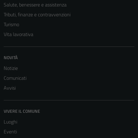
Salute, benessere e assistenza
Tributi, finanze e contravvenzioni
Turismo
Vita lavorativa
NOVITÀ
Notizie
Comunicati
Avvisi
Tecnici
Questi cookie
sono necessari
VIVERE IL COMUNE
per il
Luoghi
funzionamento
del sito e non
Eventi
possono