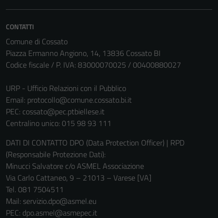
essere
disabilitati.
CONTATTI
Questi cookie
Comune di Cossato
non raccolgono
Piazza Ermanno Angiono, 14, 13836 Cossato BI
informazioni
Codice fiscale / P. IVA: 83000070025 / 00400880027
personali.
URP - Ufficio Relazioni con il Pubblico
Email:
protocollo@comune.cossato.bi.it
PEC:
cossato@pec.ptbiellese.it
Centralino unico: 015 98 93 111
DATI DI CONTATTO DPO (Data Protection Officer) | RPD
(Responsabile Protezione Dati):
Minucci Salvatore c/o ASMEL Associazione
Via Carlo Cattaneo, 9 – 21013 – Varese [VA]
Tel. 081 7504511
Mail: servizio.dpo@asmel.eu
PEC: dpo.asmel@asmepec.it