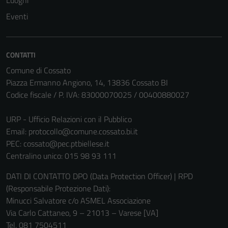
Luoghi
possono
Eventi
essere
disabilitati.
Questi cookie
CONTATTI
non raccolgono
Comune di Cossato
informazioni
Piazza Ermanno Angiono, 14, 13836 Cossato BI
personali.
Codice fiscale / P. IVA: 83000070025 / 00400880027
URP - Ufficio Relazioni con il Pubblico
Email:
protocollo@comune.cossato.bi.it
PEC:
cossato@pec.ptbiellese.it
Centralino unico: 015 98 93 111
DATI DI CONTATTO DPO (Data Protection Officer) | RPD
(Responsabile Protezione Dati):
Minucci Salvatore c/o ASMEL Associazione
Via Carlo Cattaneo, 9 – 21013 – Varese [VA]
Tel. 081 7504511