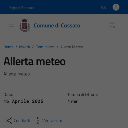
Vai ai contenuti
Vai al footer
ITA
Regione Piemonte
Lingua attiva:
Comune di Cossato
Home
/
Novità
/
Comunicati
/
Allerta Meteo
Allerta meteo
Allerta meteo
Data:
Tempo di lettura:
1 min
16 Aprile 2025
Condividi
Vedi azioni