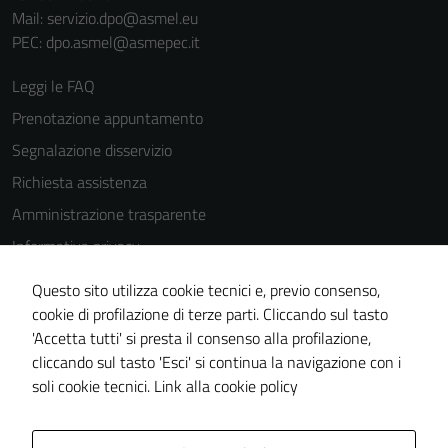
Mail: servizio.dpo@asmel.eu
PEC: dpo.asmel@asmepec.it
Leggi le FAQ
Prenotazione appuntamento
Segnalazione disservizio
Richiesta assistenza
Amministrazione trasparente
Informativa privacy
Cookie Policy
Questo sito utilizza cookie tecnici e, previo consenso,
Note legali
cookie di profilazione di terze parti. Cliccando sul tasto
'Accetta tutti' si presta il consenso alla profilazione,
Dichiarazione di accessibilità
cliccando sul tasto 'Esci' si continua la navigazione con i
Piano di miglioramento del sito
soli cookie tecnici.
Link alla cookie policy