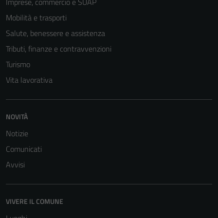
Imprese, commercio e SUAP
Mobilità e trasporti
Salute, benessere e assistenza
Tributi, finanze e contravvenzioni
Turismo
Vita lavorativa
NOVITÀ
Notizie
Comunicati
Tecnici
Avvisi
Questi cookie
sono necessari
per il
VIVERE IL COMUNE
funzionamento
del sito e non