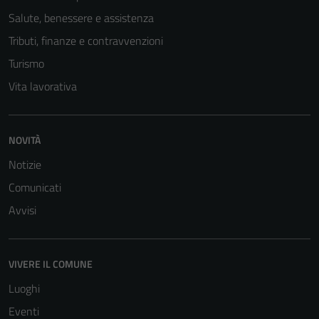
Salute, benessere e assistenza
Tributi, finanze e contravvenzioni
Turismo
Vita lavorativa
NOVITÀ
Notizie
Comunicati
Avvisi
Tecnici
Questi cookie
sono necessari
VIVERE IL COMUNE
per il
funzionamento
Luoghi
del sito e non
Eventi