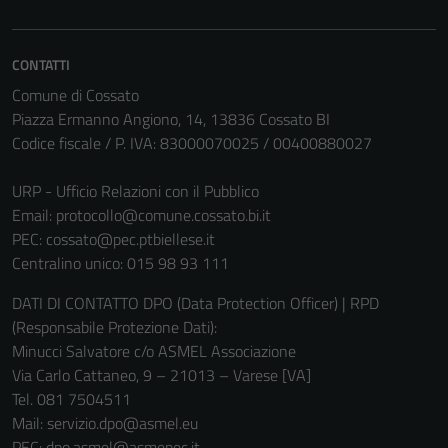
possono
essere
disabilitati.
CONTATTI
Questi cookie
Comune di Cossato
non raccolgono
Piazza Ermanno Angiono, 14, 13836 Cossato BI
informazioni
Codice fiscale / P. IVA: 83000070025 / 00400880027
personali.
URP - Ufficio Relazioni con il Pubblico
Email:
protocollo@comune.cossato.bi.it
PEC:
cossato@pec.ptbiellese.it
Centralino unico: 015 98 93 111
DATI DI CONTATTO DPO (Data Protection Officer) | RPD
(Responsabile Protezione Dati):
Minucci Salvatore c/o ASMEL Associazione
Via Carlo Cattaneo, 9 – 21013 – Varese [VA]
Tel. 081 7504511
Mail: servizio.dpo@asmel.eu
PEC: dpo.asmel@asmepec.it