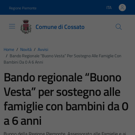
Vai ai contenuti
Vai al footer
ITA
Regione Piemonte
Lingua attiva:
Comune di Cossato
Home
/
Novità
/
Avvisi
/
Bando Regionale “Buono Vesta” Per Sostegno Alle Famiglie Con
Bambini Da 0 A 6 Anni
Bando regionale “Buono
Vesta” per sostegno alle
famiglie con bambini da 0
a 6 anni
Buono della Regione Piemonte, Assessorato alle Famiglie e ai