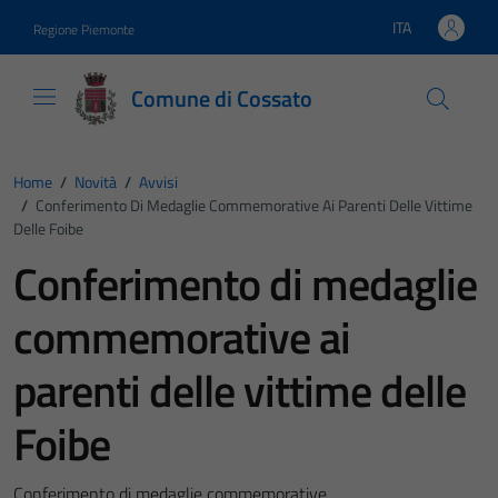
Vai ai contenuti
Vai al footer
ITA
Regione Piemonte
Lingua attiva:
Comune di Cossato
Home
/
Novità
/
Avvisi
/
Conferimento Di Medaglie Commemorative Ai Parenti Delle Vittime
Delle Foibe
Conferimento di medaglie
commemorative ai
parenti delle vittime delle
Foibe
Conferimento di medaglie commemorative