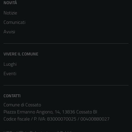
NOVITÀ
Questi cookie
sono necessari
Notizie
per il
Comunicati
funzionamento
Avvisi
del sito e non
possono
essere
disabilitati.
VIVERE IL COMUNE
Questi cookie
Luoghi
non raccolgono
Eventi
informazioni
personali.
CONTATTI
Comune di Cossato
Piazza Ermanno Angiono, 14, 13836 Cossato BI
Codice fiscale / P. IVA: 83000070025 / 00400880027