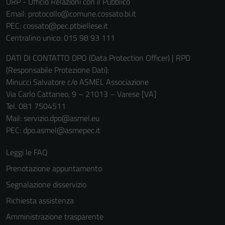
URP - Ufficio Relazioni con il Pubblico
Email:
protocollo@comune.cossato.bi.it
PEC:
cossato@pec.ptbiellese.it
Centralino unico: 015 98 93 111
DATI DI CONTATTO DPO (Data Protection Officer) | RPD
(Responsabile Protezione Dati):
Minucci Salvatore c/o ASMEL Associazione
Via Carlo Cattaneo, 9 – 21013 – Varese [VA]
Tel. 081 7504511
Mail: servizio.dpo@asmel.eu
PEC: dpo.asmel@asmepec.it
Leggi le FAQ
Prenotazione appuntamento
Segnalazione disservizio
Richiesta assistenza
Amministrazione trasparente