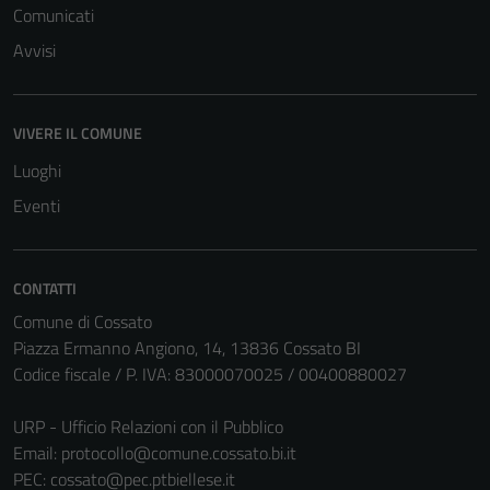
Comunicati
Avvisi
VIVERE IL COMUNE
Luoghi
Tecnici
Eventi
Questi cookie
sono necessari
per il
CONTATTI
funzionamento
Comune di Cossato
del sito e non
Piazza Ermanno Angiono, 14, 13836 Cossato BI
possono
Codice fiscale / P. IVA: 83000070025 / 00400880027
essere
disabilitati.
URP - Ufficio Relazioni con il Pubblico
Questi cookie
Email:
protocollo@comune.cossato.bi.it
non raccolgono
PEC:
cossato@pec.ptbiellese.it
informazioni