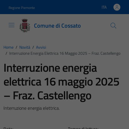
Vai ai contenuti
Vai al footer
ITA
Regione Piemonte
Lingua attiva:
Comune di Cossato
Home
/
Novità
/
Avvisi
/
Interruzione Energia Elettrica 16 Maggio 2025 – Fraz. Castellengo
Interruzione energia
elettrica 16 maggio 2025
– Fraz. Castellengo
Interruzione energia elettrica.
Data:
Tempo di lettura: