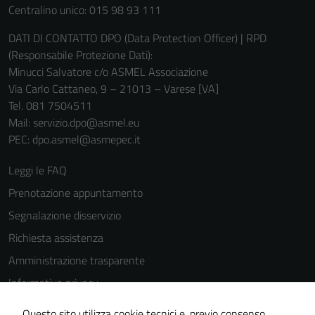
Centralino unico: 015 98 93 111
personali.
DATI DI CONTATTO DPO (Data Protection Officer) | RPD
(Responsabile Protezione Dati):
Minucci Salvatore c/o ASMEL Associazione
Via Carlo Cattaneo, 9 – 21013 – Varese [VA]
Tel. 081 7504511
Mail: servizio.dpo@asmel.eu
PEC: dpo.asmel@asmepec.it
Leggi le FAQ
Prenotazione appuntamento
Segnalazione disservizio
Richiesta assistenza
Amministrazione trasparente
Informativa privacy
Cookie Policy
Questo sito utilizza cookie tecnici e, previo consenso,