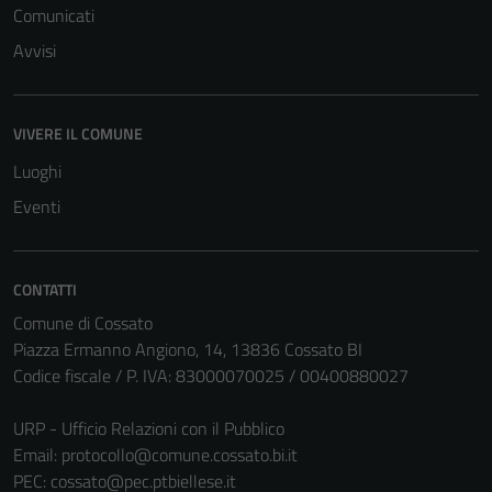
Comunicati
Avvisi
VIVERE IL COMUNE
Luoghi
Tecnici
Eventi
Questi cookie
sono necessari
per il
CONTATTI
funzionamento
Comune di Cossato
del sito e non
Piazza Ermanno Angiono, 14, 13836 Cossato BI
possono
Codice fiscale / P. IVA: 83000070025 / 00400880027
essere
disabilitati.
URP - Ufficio Relazioni con il Pubblico
Questi cookie
Email:
protocollo@comune.cossato.bi.it
non raccolgono
PEC:
cossato@pec.ptbiellese.it
informazioni