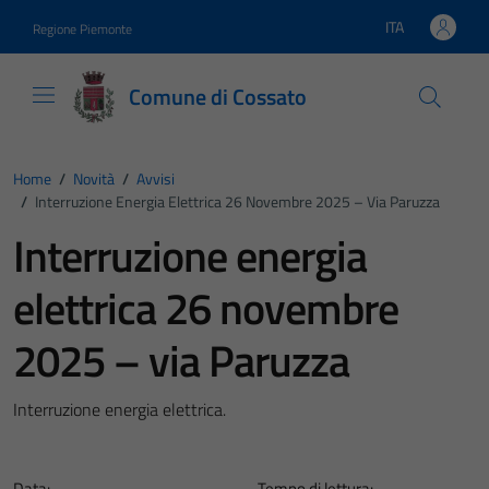
Vai ai contenuti
Vai al footer
ITA
Regione Piemonte
Lingua attiva:
Comune di Cossato
Home
/
Novità
/
Avvisi
/
Interruzione Energia Elettrica 26 Novembre 2025 – Via Paruzza
Interruzione energia
elettrica 26 novembre
2025 – via Paruzza
Interruzione energia elettrica.
Data:
Tempo di lettura: