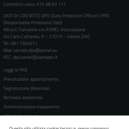
Centralino unico: 015 98 93 111
personali.
DATI DI CONTATTO DPO (Data Protection Officer) | RPD
(Responsabile Protezione Dati):
Minucci Salvatore c/o ASMEL Associazione
Via Carlo Cattaneo, 9 – 21013 – Varese [VA]
Tel. 081 7504511
Mail: servizio.dpo@asmel.eu
PEC: dpo.asmel@asmepec.it
Leggi le FAQ
Prenotazione appuntamento
Segnalazione disservizio
Richiesta assistenza
Amministrazione trasparente
Informativa privacy
Cookie Policy
Questo sito utilizza cookie tecnici e, previo consenso,