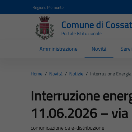
Vai ai contenuti
Vai al footer
Regione Piemonte
Comune di Cossa
Portale Istituzionale
Amministrazione
Novità
Servi
Home
/
Novità
/
Notizie
/
Interruzione Energia
Interruzione energ
11.06.2026 – via
comunicazione da e-distribuzione