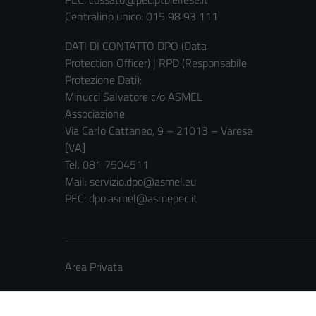
Centralino unico: 015 98 93 111
DATI DI CONTATTO DPO (Data
Protection Officer) | RPD (Responsabile
Protezione Dati):
Minucci Salvatore c/o ASMEL
Associazione
Via Carlo Cattaneo, 9 – 21013 – Varese
[VA]
Tel. 081 7504511
Mail: servizio.dpo@asmel.eu
PEC: dpo.asmel@asmepec.it
Area Privata