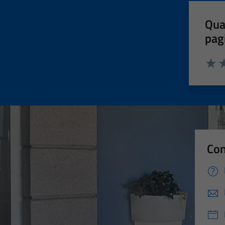
Qua
pag
Valut
Va
Con