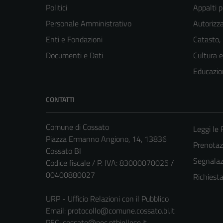
Politici
Appalti p
Personale Amministrativo
Autorizza
Enti e Fondazioni
Catasto,
Documenti e Dati
Cultura 
Educazio
CONTATTI
Comune di Cossato
Leggi le
Piazza Ermanno Angiono, 14, 13836
Prenota
Cossato BI
Segnalazi
Codice fiscale / P. IVA: 83000070025 /
00400880027
Richiest
URP - Ufficio Relazioni con il Pubblico
Email:
protocollo@comune.cossato.bi.it
PEC:
cossato@pec.ptbiellese.it