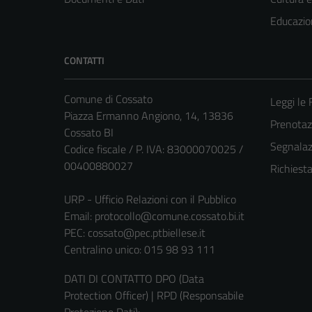
Educazio
CONTATTI
Comune di Cossato
Leggi le
Piazza Ermanno Angiono, 14, 13836
Prenota
Cossato BI
Segnalazi
Codice fiscale / P. IVA: 83000070025 /
00400880027
Richiest
URP - Ufficio Relazioni con il Pubblico
Email:
protocollo@comune.cossato.bi.it
PEC:
cossato@pec.ptbiellese.it
Centralino unico: 015 98 93 111
DATI DI CONTATTO DPO (Data
Protection Officer) | RPD (Responsabile