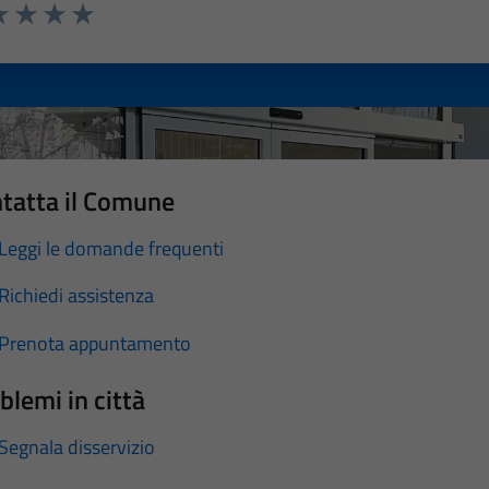
a 1 stelle su 5
luta 2 stelle su 5
Valuta 3 stelle su 5
Valuta 4 stelle su 5
Valuta 5 stelle su 5
tatta il Comune
Leggi le domande frequenti
Richiedi assistenza
Prenota appuntamento
blemi in città
Segnala disservizio