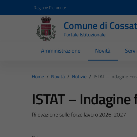
Vai ai contenuti
Vai al footer
Regione Piemonte
Comune di Cossa
Portale Istituzionale
Amministrazione
Novità
Servi
Home
/
Novità
/
Notizie
/
ISTAT – Indagine For
ISTAT – Indagine 
Rilevazione sulle forze lavoro 2026-2027