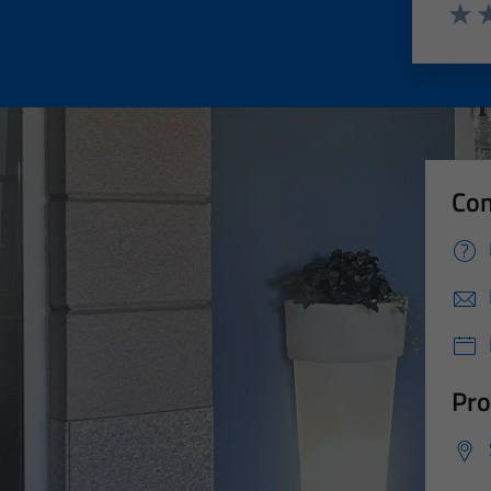
Valut
Va
Con
Pro