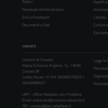
Politici
Appalti p
Personale Amministrativo
Autorizza
Enti e Fondazioni
Catasto,
Documenti e Dati
Cultura 
Educazio
CONTATTI
Comune di Cossato
Leggi le
Piazza Ermanno Angiono, 14, 13836
Prenota
Cossato BI
Segnalazi
Codice fiscale / P. IVA: 83000070025 /
00400880027
Richiest
URP - Ufficio Relazioni con il Pubblico
Email:
protocollo@comune.cossato.bi.it
PEC:
cossato@pec.ptbiellese.it