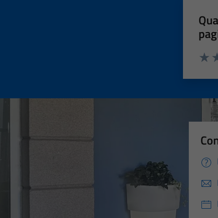
Qua
pag
Valut
Va
Con