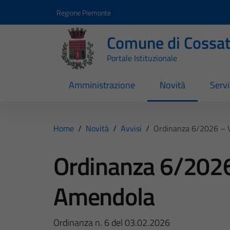
Vai ai contenuti
Vai al footer
Regione Piemonte
Comune di Cossa
Portale Istituzionale
Amministrazione
Novità
Servi
Home
/
Novità
/
Avvisi
/
Ordinanza 6/2026 – 
Ordinanza 6/2026
Amendola
Ordinanza n. 6 del 03.02.2026