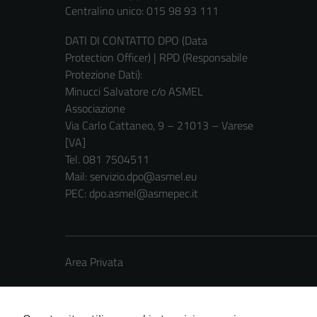
Centralino unico: 015 98 93 111
DATI DI CONTATTO DPO (Data
Protection Officer) | RPD (Responsabile
Protezione Dati):
Minucci Salvatore c/o ASMEL
Associazione
Via Carlo Cattaneo, 9 – 21013 – Varese
[VA]
Tel. 081 7504511
Mail: servizio.dpo@asmel.eu
PEC: dpo.asmel@asmepec.it
Area Privata