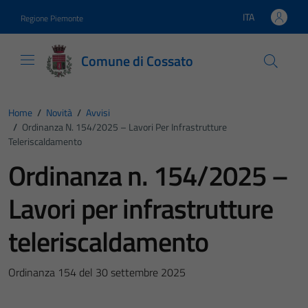
Vai ai contenuti
Vai al footer
ITA
Regione Piemonte
Lingua attiva:
Comune di Cossato
Home
/
Novità
/
Avvisi
/
Ordinanza N. 154/2025 – Lavori Per Infrastrutture
Teleriscaldamento
Ordinanza n. 154/2025 –
Lavori per infrastrutture
teleriscaldamento
Ordinanza 154 del 30 settembre 2025