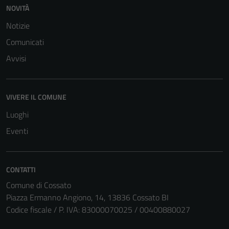
NOVITÀ
Notizie
Comunicati
Avvisi
VIVERE IL COMUNE
Tecnici
Luoghi
Questi cookie
Eventi
sono necessari
per il
funzionamento
CONTATTI
del sito e non
possono
Comune di Cossato
essere
Piazza Ermanno Angiono, 14, 13836 Cossato BI
disabilitati.
Codice fiscale / P. IVA: 83000070025 / 00400880027
Questi cookie