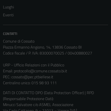
Luoghi
Eventi
Tecnici
CONTATTI
Questi cookie
sono necessari
Comune di Cossato
per il
Piazza Ermanno Angiono, 14, 13836 Cossato BI
funzionamento
Codice fiscale / P. IVA: 83000070025 / 00400880027
del sito e non
possono
URP - Ufficio Relazioni con il Pubblico
essere
Email:
protocollo@comune.cossato.bi.it
disabilitati.
PEC:
cossato@pec.ptbiellese.it
Questi cookie
Centralino unico: 015 98 93 111
non raccolgono
DATI DI CONTATTO DPO (Data Protection Officer) | RPD
informazioni
(Responsabile Protezione Dati):
personali.
Minucci Salvatore c/o ASMEL Associazione
Via Carlo Cattaneo, 9 – 21013 – Varese [VA]