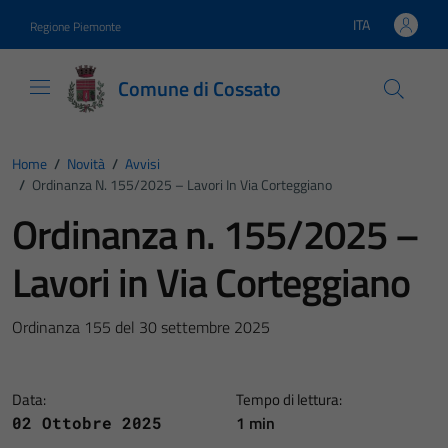
Vai ai contenuti
Vai al footer
ITA
Regione Piemonte
Lingua attiva:
Comune di Cossato
Home
/
Novità
/
Avvisi
/
Ordinanza N. 155/2025 – Lavori In Via Corteggiano
Ordinanza n. 155/2025 –
Lavori in Via Corteggiano
Ordinanza 155 del 30 settembre 2025
Data:
Tempo di lettura:
1 min
02 Ottobre 2025