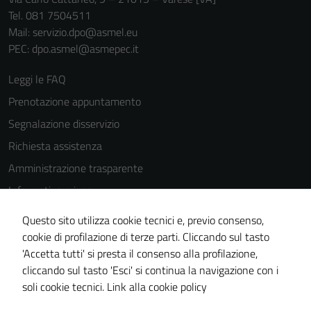
Tel. 081 7504511
Mail: servizio.dpo@asmel.eu
PEC: dpo.asmel@asmepec.it
Leggi le FAQ
Prenotazione appuntamento
Segnalazione disservizio
Richiesta assistenza
Amministrazione trasparente
Informativa privacy
Cookie Policy
Questo sito utilizza cookie tecnici e, previo consenso,
Note legali
cookie di profilazione di terze parti. Cliccando sul tasto
'Accetta tutti' si presta il consenso alla profilazione,
Dichiarazione di accessibilità
cliccando sul tasto 'Esci' si continua la navigazione con i
Piano di miglioramento del sito
soli cookie tecnici.
Link alla cookie policy