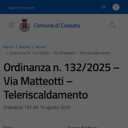
Vai ai contenuti
Vai al footer
ITA
Regione Piemonte
Lingua attiva:
Comune di Cossato
Home
/
Novità
/
Avvisi
/
Ordinanza N. 132/2025 – Via Matteotti – Teleriscaldamento
Ordinanza n. 132/2025 –
Via Matteotti –
Teleriscaldamento
Ordinanza 132 del 15 agosto 2025
Data:
Tempo di lettura: