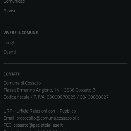
Comunicati
Avvisi
VIVERE IL COMUNE
Luoghi
Tecnici
Eventi
Questi cookie
sono necessari
per il
CONTATTI
funzionamento
Comune di Cossato
del sito e non
Piazza Ermanno Angiono, 14, 13836 Cossato BI
possono
Codice fiscale / P. IVA: 83000070025 / 00400880027
essere
disabilitati.
URP - Ufficio Relazioni con il Pubblico
Questi cookie
Email:
protocollo@comune.cossato.bi.it
non raccolgono
PEC:
cossato@pec.ptbiellese.it
informazioni