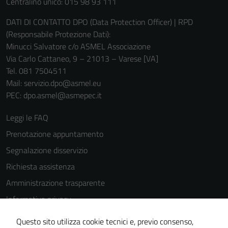
Centralino unico: 015 98 93 111
personali.
DATI DI CONTATTO DPO (Data Protection Officer) | RPD
(Responsabile Protezione Dati):
Minucci Salvatore c/o ASMEL Associazione
Via Carlo Cattaneo, 9 – 21013 – Varese [VA]
Tel. 081 7504511
Mail: servizio.dpo@asmel.eu
PEC: dpo.asmel@asmepec.it
Leggi le FAQ
Prenotazione appuntamento
Segnalazione disservizio
Richiesta assistenza
Amministrazione trasparente
Informativa privacy
Cookie Policy
Questo sito utilizza cookie tecnici e, previo consenso,