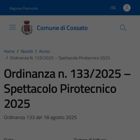
Vai ai contenuti
Vai al footer
ITA
Regione Piemonte
Lingua attiva:
Comune di Cossato
Home
/
Novità
/
Avvisi
/
Ordinanza N. 133/2025 – Spettacolo Pirotecnico 2025
Ordinanza n. 133/2025 –
Spettacolo Pirotecnico
2025
Ordinanza 133 del 18 agosto 2025
Data:
Tempo di lettura: