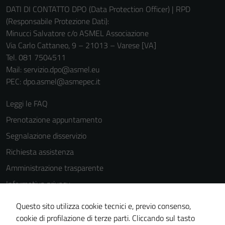
personali.
DATI DI CONTATTO DPO (Data Protection Officer) | RPD
(Responsabile Protezione Dati):
Minucci Salvatore c/o ASMEL Associazione
Via Carlo Cattaneo, 9 – 21013 – Varese [VA]
Tel. 081 7504511
Mail: servizio.dpo@asmel.eu
PEC: dpo.asmel@asmepec.it
Leggi le FAQ
Prenotazione appuntamento
Segnalazione disservizio
Richiesta assistenza
Amministrazione trasparente
Informativa privacy
Cookie Policy
Questo sito utilizza cookie tecnici e, previo consenso,
Note legali
cookie di profilazione di terze parti. Cliccando sul tasto