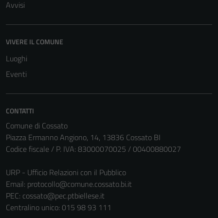
Avvisi
VIVERE IL COMUNE
Luoghi
Eventi
Tecnici
Questi cookie
sono necessari
CONTATTI
per il
Comune di Cossato
funzionamento
Piazza Ermanno Angiono, 14, 13836 Cossato BI
del sito e non
Codice fiscale / P. IVA: 83000070025 / 00400880027
possono
essere
URP - Ufficio Relazioni con il Pubblico
disabilitati.
Email:
protocollo@comune.cossato.bi.it
Questi cookie
PEC:
cossato@pec.ptbiellese.it
non raccolgono
Centralino unico: 015 98 93 111
informazioni