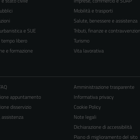
e stato civile
Imprese, commercio e SUAP
ubblici
Mobilità e trasporti
zioni
Salute, benessere e assistenza
 urbanistica e SUE
Tributi, finanze e contravvenzion
e tempo libero
Turismo
ne e formazione
Vita lavorativa
 FAQ
Amministrazione trasparente
zione appuntamento
Informativa privacy
one disservizio
Cookie Policy
a assistenza
Note legali
Dichiarazione di accessibilità
Piano di miglioramento del sito