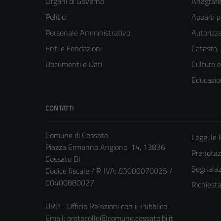
Organi di Governo
Anagrafe 
Politici
Appalti p
Personale Amministrativo
Autorizza
Enti e Fondazioni
Catasto,
Documenti e Dati
Cultura 
Educazio
CONTATTI
Comune di Cossato
Leggi le
Piazza Ermanno Angiono, 14, 13836
Prenota
Cossato BI
Segnalazi
Codice fiscale / P. IVA: 83000070025 /
00400880027
Richiest
URP - Ufficio Relazioni con il Pubblico
Email:
protocollo@comune.cossato.bi.it