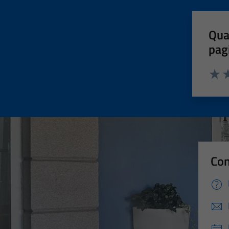
Qua
pag
Valut
Va
Con