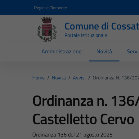
Vai ai contenuti
Vai al footer
Regione Piemonte
Comune di Cossa
Portale Istituzionale
Amministrazione
Novità
Servi
Home
/
Novità
/
Avvisi
/
Ordinanza N. 136/202
Ordinanza n. 136
Castelletto Cervo
Ordinanza 136 del 21 agosto 2025