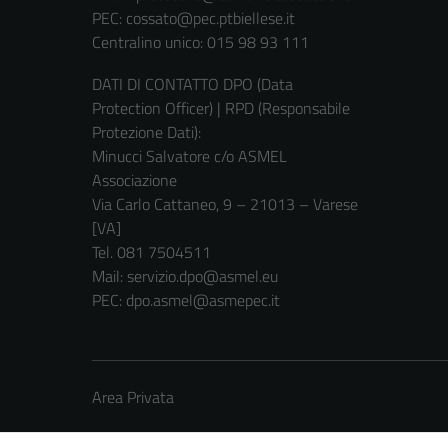
PEC:
cossato@pec.ptbiellese.it
Centralino unico: 015 98 93 111
DATI DI CONTATTO DPO (Data
Protection Officer) | RPD (Responsabile
Protezione Dati):
Minucci Salvatore c/o ASMEL
Associazione
Via Carlo Cattaneo, 9 – 21013 – Varese
[VA]
Tel. 081 7504511
Mail: servizio.dpo@asmel.eu
PEC: dpo.asmel@asmepec.it
Area Privata