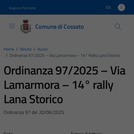
Vai ai contenuti
Vai al footer
ITA
Regione Piemonte
Lingua attiva:
Comune di Cossato
Home
/
Novità
/
Avvisi
/
Ordinanza 97/2025 – Via Lamarmora – 14° Rally Lana Storico
Ordinanza 97/2025 – Via
Lamarmora – 14° rally
Lana Storico
Ordinanza 97 del 20/06/2025
Data:
Tempo di lettura: