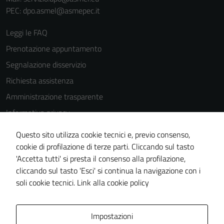
PEC: dpo.asmel@asmepec.it
Leggi le FAQ
Prenotazione appuntamento
Segnalazione disservizio
Richiesta assistenza
Amministrazione trasparente
Informativa privacy
Cookie Policy
Questo sito utilizza cookie tecnici e, previo consenso,
Note legali
cookie di profilazione di terze parti. Cliccando sul tasto
'Accetta tutti' si presta il consenso alla profilazione,
Dichiarazione di accessibilità
cliccando sul tasto 'Esci' si continua la navigazione con i
Piano di miglioramento del sito
soli cookie tecnici.
Link alla cookie policy
Area Privata
Impostazioni