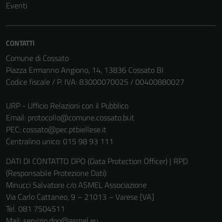
Eventi
CONTATTI
Tecnici
Questi cookie
Comune di Cossato
sono necessari
Piazza Ermanno Angiono, 14, 13836 Cossato BI
per il
Codice fiscale / P. IVA: 83000070025 / 00400880027
funzionamento
del sito e non
URP - Ufficio Relazioni con il Pubblico
possono
Email:
protocollo@comune.cossato.bi.it
essere
PEC:
cossato@pec.ptbiellese.it
disabilitati.
Centralino unico: 015 98 93 111
Questi cookie
DATI DI CONTATTO DPO (Data Protection Officer) | RPD
non raccolgono
(Responsabile Protezione Dati):
informazioni
Minucci Salvatore c/o ASMEL Associazione
personali.
Via Carlo Cattaneo, 9 – 21013 – Varese [VA]
Tel. 081 7504511
Mail: servizio.dpo@asmel.eu