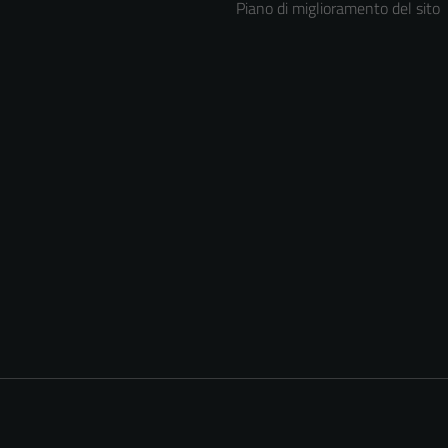
Piano di miglioramento del sito
Tecnici
Questi cookie
sono necessari
per il
funzionamento
del sito e non
possono
essere