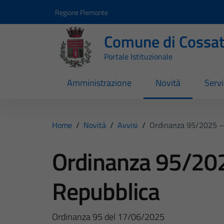
Vai ai contenuti
Vai al footer
Regione Piemonte
Comune di Cossa
Portale Istituzionale
Amministrazione
Novità
Servi
Home
/
Novità
/
Avvisi
/
Ordinanza 95/2025 – 
Ordinanza 95/202
Repubblica
Ordinanza 95 del 17/06/2025