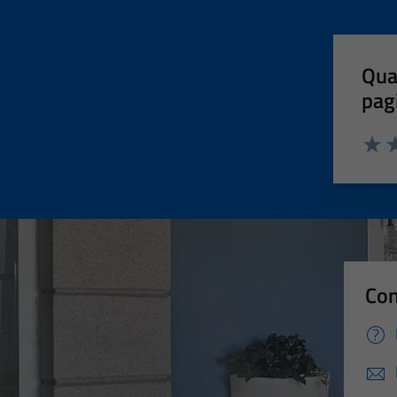
Qua
pag
Valut
Va
Con