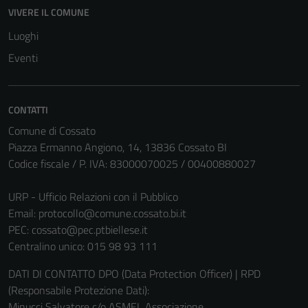
VIVERE IL COMUNE
Luoghi
Eventi
Tecnici
Questi cookie
CONTATTI
sono necessari
Comune di Cossato
per il
Piazza Ermanno Angiono, 14, 13836 Cossato BI
funzionamento
Codice fiscale / P. IVA: 83000070025 / 00400880027
del sito e non
possono
URP - Ufficio Relazioni con il Pubblico
essere
Email:
protocollo@comune.cossato.bi.it
disabilitati.
PEC:
cossato@pec.ptbiellese.it
Questi cookie
Centralino unico: 015 98 93 111
non raccolgono
informazioni
DATI DI CONTATTO DPO (Data Protection Officer) | RPD
personali.
(Responsabile Protezione Dati):
Minucci Salvatore c/o ASMEL Associazione