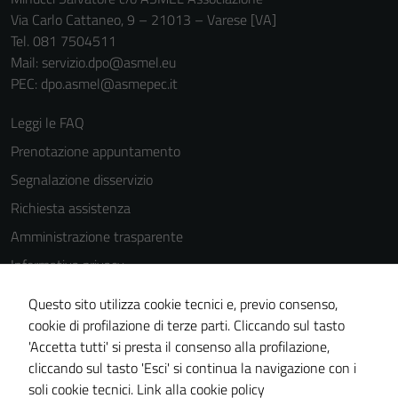
Via Carlo Cattaneo, 9 – 21013 – Varese [VA]
Tel. 081 7504511
Mail: servizio.dpo@asmel.eu
PEC: dpo.asmel@asmepec.it
Leggi le FAQ
Prenotazione appuntamento
Segnalazione disservizio
Richiesta assistenza
Amministrazione trasparente
Informativa privacy
Cookie Policy
Questo sito utilizza cookie tecnici e, previo consenso,
Note legali
cookie di profilazione di terze parti. Cliccando sul tasto
'Accetta tutti' si presta il consenso alla profilazione,
Dichiarazione di accessibilità
cliccando sul tasto 'Esci' si continua la navigazione con i
Piano di miglioramento del sito
soli cookie tecnici.
Link alla cookie policy