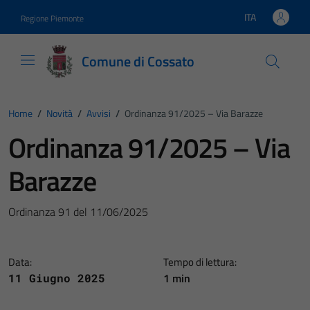
Vai ai contenuti
Vai al footer
ITA
Regione Piemonte
Lingua attiva:
Comune di Cossato
Home
/
Novità
/
Avvisi
/
Ordinanza 91/2025 – Via Barazze
Ordinanza 91/2025 – Via
Barazze
Ordinanza 91 del 11/06/2025
Data:
Tempo di lettura:
1 min
11 Giugno 2025