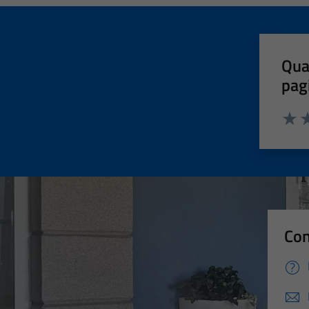
Qua
pag
Valut
Va
Con