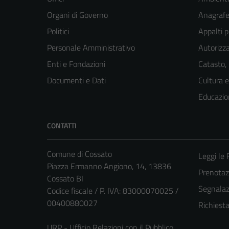
Organi di Governo
Anagrafe 
Politici
Appalti p
Personale Amministrativo
Autorizza
Enti e Fondazioni
Catasto,
Documenti e Dati
Cultura 
Educazio
CONTATTI
Comune di Cossato
Leggi le
Piazza Ermanno Angiono, 14, 13836
Prenota
Cossato BI
Segnalazi
Codice fiscale / P. IVA: 83000070025 /
00400880027
Richiest
URP - Ufficio Relazioni con il Pubblico