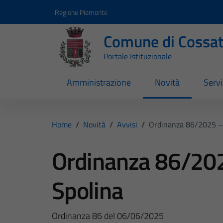
Vai ai contenuti
Vai al footer
Regione Piemonte
Comune di Cossa
Portale Istituzionale
Amministrazione
Novità
Servi
Home
/
Novità
/
Avvisi
/
Ordinanza 86/2025 –
Ordinanza 86/202
Spolina
Ordinanza 86 del 06/06/2025