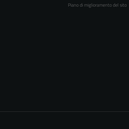
Piano di miglioramento del sito
Tecnici
Questi cookie
sono necessari
per il
funzionamento
del sito e non
possono
essere