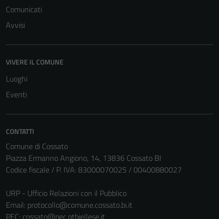
sono necessari
Comunicati
per il
Avvisi
funzionamento
del sito e non
possono
essere
VIVERE IL COMUNE
disabilitati.
Luoghi
Questi cookie
Eventi
non raccolgono
informazioni
personali.
CONTATTI
Comune di Cossato
Piazza Ermanno Angiono, 14, 13836 Cossato BI
Codice fiscale / P. IVA: 83000070025 / 00400880027
URP - Ufficio Relazioni con il Pubblico
Email:
protocollo@comune.cossato.bi.it
PEC:
cossato@pec.ptbiellese.it