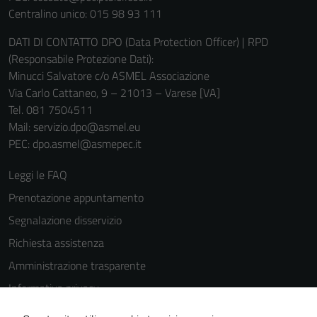
Centralino unico: 015 98 93 111
DATI DI CONTATTO DPO (Data Protection Officer) | RPD
(Responsabile Protezione Dati):
Minucci Salvatore c/o ASMEL Associazione
Via Carlo Cattaneo, 9 – 21013 – Varese [VA]
Tel. 081 7504511
Mail: servizio.dpo@asmel.eu
PEC: dpo.asmel@asmepec.it
Leggi le FAQ
Prenotazione appuntamento
Segnalazione disservizio
Richiesta assistenza
Amministrazione trasparente
Informativa privacy
Cookie Policy