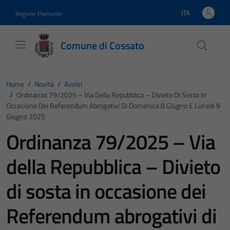
Vai ai contenuti
Vai al footer
ITA
Regione Piemonte
Lingua attiva:
Comune di Cossato
Home
/
Novità
/
Avvisi
/
Ordinanza 79/2025 – Via Della Repubblica – Divieto Di Sosta In
Occasione Dei Referendum Abrogativi Di Domenica 8 Giugno E Lunedi 9
Giugno 2025
Ordinanza 79/2025 – Via
della Repubblica – Divieto
di sosta in occasione dei
Referendum abrogativi di