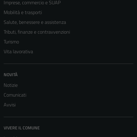
Imprese, commercio e SUAP
Mobilità e trasporti
Salute, benessere e assistenza
Tributi, finanze e contravvenzioni
Turismo
Vita lavorativa
NOVITÀ
Notizie
Comunicati
Tecnici
Avvisi
Questi cookie
sono necessari
per il
VIVERE IL COMUNE
funzionamento
del sito e non