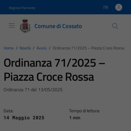
Vai ai contenuti
Vai al footer
ITA
Regione Piemonte
Lingua attiva:
Comune di Cossato
Home
/
Novità
/
Avvisi
/
Ordinanza 71/2025 – Piazza Croce Rossa
Ordinanza 71/2025 –
Piazza Croce Rossa
Ordinanza 71 del 13/05/2025
Data:
Tempo di lettura:
1 min
14 Maggio 2025