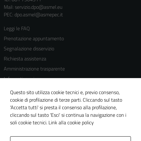
Mail: servizio.dpo@asmel.eu
PEC: dpo.asmel@asmepec.it
Leggi le FAQ
Prenotazione appuntamento
Segnalazione disservizio
Richiesta assistenza
Amministrazione trasparente
Informativa privacy
Cookie Policy
Questo sito utilizza cookie tecnici e, previo consenso,
Note legali
cookie di profilazione di terze parti. Cliccando sul tasto
'Accetta tutti' si presta il consenso alla profilazione,
Dichiarazione di accessibilità
cliccando sul tasto 'Esci' si continua la navigazione con i
Piano di miglioramento del sito
soli cookie tecnici.
Link alla cookie policy