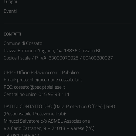
Luoghi
possono
Eventi
essere
disabilitati.
Questi cookie
CONTATTI
non raccolgono
Comune di Cossato
informazioni
Piazza Ermanno Angiono, 14, 13836 Cossato BI
personali.
Codice fiscale / P. IVA: 83000070025 / 00400880027
URP - Ufficio Relazioni con il Pubblico
Email:
protocollo@comune.cossato.bi.it
PEC:
cossato@pec.ptbiellese.it
Centralino unico: 015 98 93 111
DATI DI CONTATTO DPO (Data Protection Officer) | RPD
(Responsabile Protezione Dati):
Minucci Salvatore c/o ASMEL Associazione
Via Carlo Cattaneo, 9 – 21013 – Varese [VA]
Tel. 081 7504511