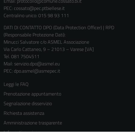
Email:
protocollo@comune.cossato.bi.it
informazioni
PEC:
cossato@pec.ptbiellese.it
personali.
Centralino unico: 015 98 93 111
DATI DI CONTATTO DPO (Data Protection Officer) | RPD
(Responsabile Protezione Dati):
Minucci Salvatore c/o ASMEL Associazione
Via Carlo Cattaneo, 9 – 21013 – Varese [VA]
Tel. 081 7504511
Mail: servizio.dpo@asmel.eu
PEC: dpo.asmel@asmepec.it
Leggi le FAQ
Prenotazione appuntamento
Segnalazione disservizio
Richiesta assistenza
Amministrazione trasparente
Informativa privacy