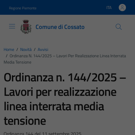
Vai ai contenuti
Vai al footer
ITA
Regione Piemonte
Lingua attiva:
Comune di Cossato
Home
/
Novità
/
Avvisi
/
Ordinanza N. 144/2025 – Lavori Per Realizzazione Linea Interrata
Media Tensione
Ordinanza n. 144/2025 –
Lavori per realizzazione
linea interrata media
tensione
Ordinanza 144 del 11 settembre 2025