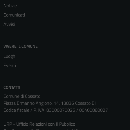
Notizie
Comunicati
Avvisi
VIVERE IL COMUNE
Luoghi
Tecnici
Questi cookie
Eventi
sono necessari
per il
funzionamento
CONTATTI
del sito e non
Comune di Cossato
possono
Piazza Ermanno Angiono, 14, 13836 Cossato BI
essere
Codice fiscale / P. IVA: 83000070025 / 00400880027
disabilitati.
Questi cookie
URP - Ufficio Relazioni con il Pubblico
non raccolgono