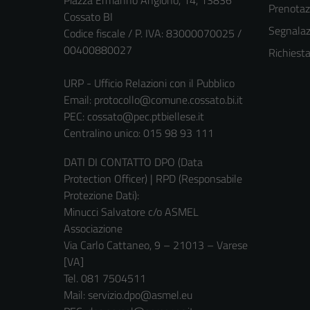
Piazza Ermanno Angiono, 14, 13836
Prenota
Cossato BI
Segnalazi
Codice fiscale / P. IVA: 83000070025 /
00400880027
Richiest
URP - Ufficio Relazioni con il Pubblico
Email:
protocollo@comune.cossato.bi.it
PEC:
cossato@pec.ptbiellese.it
Centralino unico: 015 98 93 111
DATI DI CONTATTO DPO (Data
Protection Officer) | RPD (Responsabile
Protezione Dati):
Minucci Salvatore c/o ASMEL
Associazione
Via Carlo Cattaneo, 9 – 21013 – Varese
[VA]
Tel. 081 7504511
Mail: servizio.dpo@asmel.eu