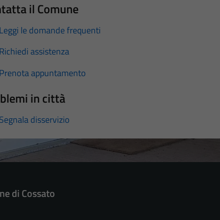
tatta il Comune
Leggi le domande frequenti
Richiedi assistenza
Prenota appuntamento
blemi in città
Segnala disservizio
e di Cossato