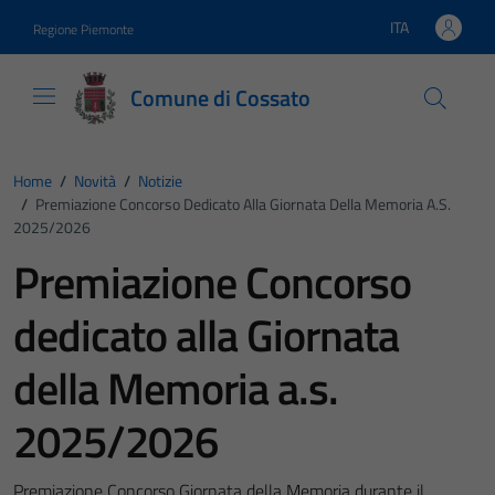
Vai ai contenuti
Vai al footer
ITA
Regione Piemonte
Lingua attiva:
Comune di Cossato
Home
/
Novità
/
Notizie
/
Premiazione Concorso Dedicato Alla Giornata Della Memoria A.s.
2025/2026
Premiazione Concorso
dedicato alla Giornata
della Memoria a.s.
2025/2026
Premiazione Concorso Giornata della Memoria durante il