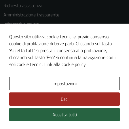
Richiesta assistenza
Amministrazione trasparente
Informativa privacy
Cookie Policy
Questo sito utilizza cookie tecnici e, previo consenso,
Note legali
cookie di profilazione di terze parti. Cliccando sul tasto
'Accetta tutti' si presta il consenso alla profilazione,
Dichiarazione di accessibilità
cliccando sul tasto 'Esci' si continua la navigazione con i
Piano di miglioramento del sito
soli cookie tecnici.
Link alla cookie policy
Area Privata
Impostazioni
Esci
Accetta tutti
Credits: ©
Technical Design s.r.l.