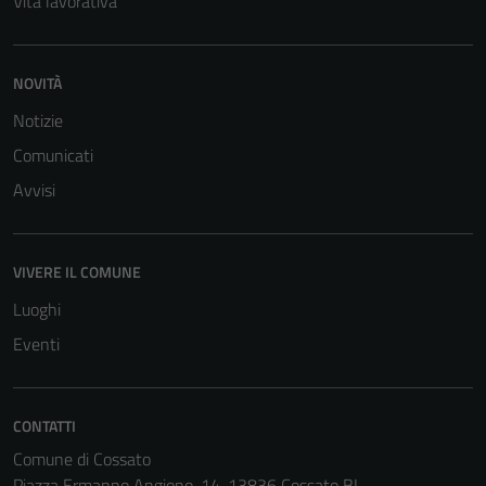
Vita lavorativa
Tecnici
Questi cookie
sono necessari
NOVITÀ
per il
Notizie
funzionamento
del sito e non
Comunicati
possono
Avvisi
essere
disabilitati.
Questi cookie
VIVERE IL COMUNE
non raccolgono
Luoghi
informazioni
personali.
Eventi
CONTATTI
Comune di Cossato
Piazza Ermanno Angiono, 14, 13836 Cossato BI