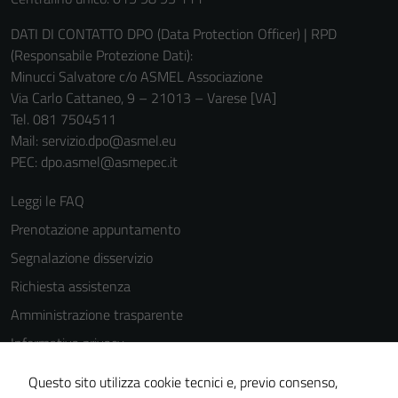
DATI DI CONTATTO DPO (Data Protection Officer) | RPD
(Responsabile Protezione Dati):
Minucci Salvatore c/o ASMEL Associazione
Via Carlo Cattaneo, 9 – 21013 – Varese [VA]
Tel. 081 7504511
Mail: servizio.dpo@asmel.eu
PEC: dpo.asmel@asmepec.it
Leggi le FAQ
Prenotazione appuntamento
Segnalazione disservizio
Richiesta assistenza
Amministrazione trasparente
Informativa privacy
Cookie Policy
Questo sito utilizza cookie tecnici e, previo consenso,