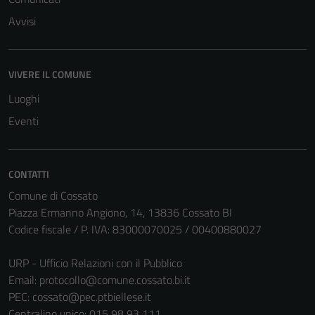
per il
Avvisi
funzionamento
del sito e non
possono
VIVERE IL COMUNE
essere
Luoghi
disabilitati.
Questi cookie
Eventi
non raccolgono
informazioni
personali.
CONTATTI
Comune di Cossato
Piazza Ermanno Angiono, 14, 13836 Cossato BI
Codice fiscale / P. IVA: 83000070025 / 00400880027
URP - Ufficio Relazioni con il Pubblico
Email:
protocollo@comune.cossato.bi.it
PEC:
cossato@pec.ptbiellese.it
Centralino unico: 015 98 93 111