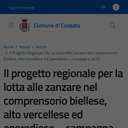
Vai ai contenuti
Vai al footer
ITA
Regione Piemonte
Lingua attiva:
Comune di Cossato
Home
/
Novità
/
Notizie
/
Il Progetto Regionale Per La Lotta Alle Zanzare Nel Comprensorio
Biellese, Alto Vercellese Ed Eporediese – Campagna 2025
Il progetto regionale per la
lotta alle zanzare nel
comprensorio biellese,
alto vercellese ed
eporediese – campagna