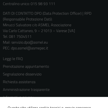
Centralino unico: 015 98 93 111
personali.
DATI DI CONTATTO DPO (Data Protection Officer) | RPD
(Responsabile Protezione Dati):
Minucci Salvatore c/o ASMEL Associazione
Via Carlo Cattaneo, 9 – 21013 – Varese [VA]
Tel. 081 7504511
Mail: servizio.dpo@asmel.eu
PEC: dpo.asmel@asmepec.it
Leggi le FAQ
Prenotazione appuntamento
Segnalazione disservizio
Richiesta assistenza
Amministrazione trasparente
Informativa privacy
Cookie Policy
Questo sito utilizza cookie tecnici e, previo consenso,