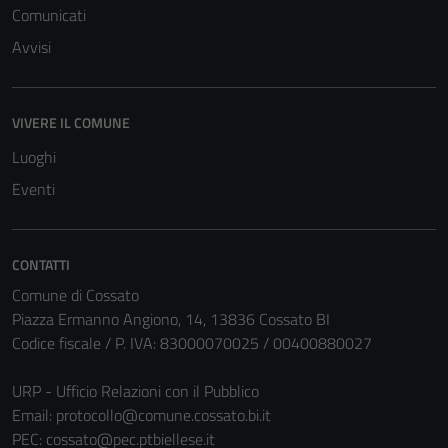
Comunicati
Avvisi
VIVERE IL COMUNE
Luoghi
Tecnici
Eventi
Questi cookie
sono necessari
per il
CONTATTI
funzionamento
Comune di Cossato
del sito e non
Piazza Ermanno Angiono, 14, 13836 Cossato BI
possono
Codice fiscale / P. IVA: 83000070025 / 00400880027
essere
disabilitati.
URP - Ufficio Relazioni con il Pubblico
Questi cookie
Email:
protocollo@comune.cossato.bi.it
non raccolgono
PEC:
cossato@pec.ptbiellese.it
informazioni