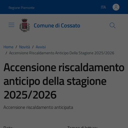
Vai ai contenuti
Vai al footer
ITA
Regione Piemonte
Lingua attiva:
Comune di Cossato
Home
/
Novità
/
Avvisi
/
Accensione Riscaldamento Anticipo Della Stagione 2025/2026
Accensione riscaldamento
anticipo della stagione
2025/2026
Accensione riscaldamento anticipata
Data:
Tempo di lettura: