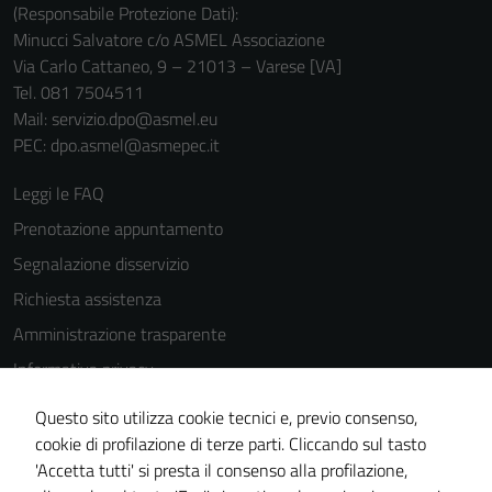
(Responsabile Protezione Dati):
Minucci Salvatore c/o ASMEL Associazione
Via Carlo Cattaneo, 9 – 21013 – Varese [VA]
Tel. 081 7504511
Mail: servizio.dpo@asmel.eu
PEC: dpo.asmel@asmepec.it
Leggi le FAQ
Prenotazione appuntamento
Segnalazione disservizio
Richiesta assistenza
Amministrazione trasparente
Informativa privacy
Cookie Policy
Questo sito utilizza cookie tecnici e, previo consenso,
Note legali
cookie di profilazione di terze parti. Cliccando sul tasto
'Accetta tutti' si presta il consenso alla profilazione,
Dichiarazione di accessibilità