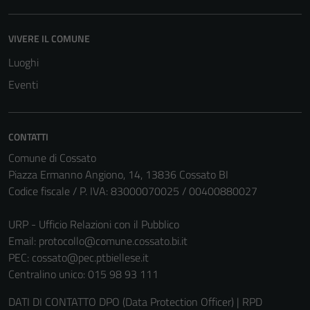
funzionamento
del sito e non
VIVERE IL COMUNE
possono
Luoghi
essere
disabilitati.
Eventi
Questi cookie
non raccolgono
informazioni
CONTATTI
personali.
Comune di Cossato
Piazza Ermanno Angiono, 14, 13836 Cossato BI
Codice fiscale / P. IVA: 83000070025 / 00400880027
URP - Ufficio Relazioni con il Pubblico
Email:
protocollo@comune.cossato.bi.it
PEC:
cossato@pec.ptbiellese.it
Centralino unico: 015 98 93 111
DATI DI CONTATTO DPO (Data Protection Officer) | RPD