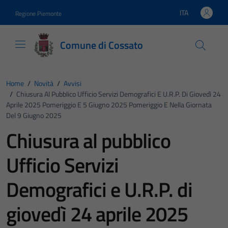
Vai ai contenuti
Vai al footer
ITA
Regione Piemonte
Lingua attiva:
Comune di Cossato
Home
/
Novità
/
Avvisi
/
Chiusura Al Pubblico Ufficio Servizi Demografici E U.R.P. Di Giovedì 24
Aprile 2025 Pomeriggio E 5 Giugno 2025 Pomeriggio E Nella Giornata
Del 9 Giugno 2025
Chiusura al pubblico
Ufficio Servizi
Demografici e U.R.P. di
giovedì 24 aprile 2025