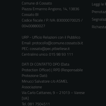
Comune di Cossato
Leggi le
Piazza Ermanno Angiono, 14, 13836
Prenota
Cossato BI
Segnalazi
Codice fiscale / P. IVA: 83000070025 /
00400880027
Richiest
URP - Ufficio Relazioni con il Pubblico
Email:
protocollo@comune.cossato.bi.it
PEC:
cossato@pec.ptbiellese.it
Centralino unico: 015 98 93 111
DATI DI CONTATTO DPO (Data
Protection Officer) | RPD (Responsabile
Protezione Dati):
Minucci Salvatore c/o ASMEL
Associazione
Via Carlo Cattaneo, 9 – 21013 – Varese
[VA]
Tel. 081 7504511