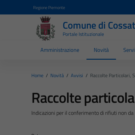
Vai ai contenuti
Vai al footer
Regione Piemonte
Comune di Cossa
Portale Istituzionale
Amministrazione
Novità
Servi
Home
/
Novità
/
Avvisi
/
Raccolte Particolari, S
Raccolte particolar
Indicazioni per il conferimento di rifiuti non da