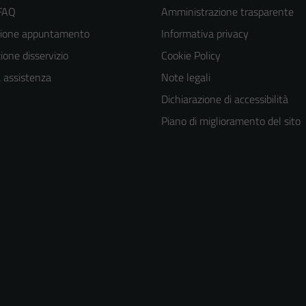
 FAQ
Amministrazione trasparente
zione appuntamento
Informativa privacy
one disservizio
Cookie Policy
a assistenza
Note legali
Dichiarazione di accessibilità
Piano di miglioramento del sito
Tecnici
Questi cookie
sono necessari
per il
funzionamento