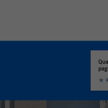
Qua
pag
Valut
Va