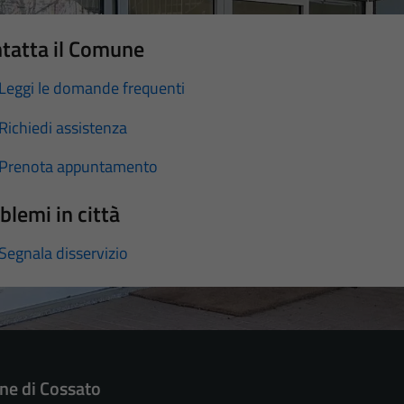
tatta il Comune
Leggi le domande frequenti
Richiedi assistenza
Prenota appuntamento
blemi in città
Segnala disservizio
e di Cossato