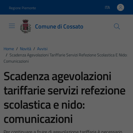
Vai ai contenuti
Vai al footer
ITA
Regione Piemonte
Lingua attiva:
Comune di Cossato
Home
/
Novità
/
Avvisi
/
Scadenza Agevolazioni Tariffarie Servizi Refezione Scolastica E Nido:
Comunicazioni
Scadenza agevolazioni
tariffarie servizi refezione
scolastica e nido:
comunicazioni
Per continuare a fruire di agevolazione tariffaria è necessario