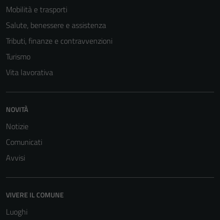
Mobilità e trasporti
Salute, benessere e assistenza
Tributi, finanze e contravvenzioni
Turismo
Vita lavorativa
NOVITÀ
Notizie
Comunicati
Tecnici
Avvisi
Questi cookie
sono necessari
per il
VIVERE IL COMUNE
funzionamento
Luoghi
del sito e non