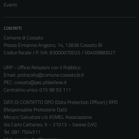
possono
Eventi
essere
disabilitati.
Questi cookie
CONTATTI
non raccolgono
Comune di Cossato
informazioni
Piazza Ermanno Angiono, 14, 13836 Cossato BI
personali.
Codice fiscale / P. IVA: 83000070025 / 00400880027
URP - Ufficio Relazioni con il Pubblico
Email:
protocollo@comune.cossato.bi.it
PEC:
cossato@pec.ptbiellese.it
Centralino unico: 015 98 93 111
DATI DI CONTATTO DPO (Data Protection Officer) | RPD
(Responsabile Protezione Dati):
Minucci Salvatore c/o ASMEL Associazione
Via Carlo Cattaneo, 9 – 21013 – Varese [VA]
Tel. 081 7504511