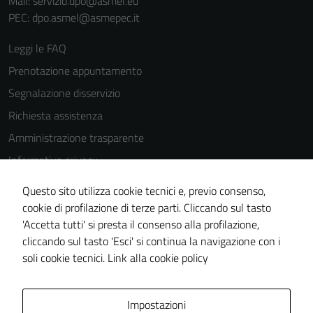
Mail: servizio.dpo@asmel.eu
PEC: dpo.asmel@asmepec.it
Leggi le FAQ
Prenotazione appuntamento
Segnalazione disservizio
Richiesta assistenza
Amministrazione trasparente
Informativa privacy
Cookie Policy
Questo sito utilizza cookie tecnici e, previo consenso,
Note legali
cookie di profilazione di terze parti. Cliccando sul tasto
'Accetta tutti' si presta il consenso alla profilazione,
Dichiarazione di accessibilità
cliccando sul tasto 'Esci' si continua la navigazione con i
Piano di miglioramento del sito
soli cookie tecnici.
Link alla cookie policy
Area Privata
Impostazioni