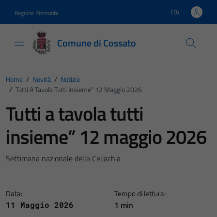
Vai ai contenuti
Vai al footer
ITA
Regione Piemonte
Lingua attiva:
Comune di Cossato
Home
/
Novità
/
Notizie
/
Tutti A Tavola Tutti Insieme” 12 Maggio 2026
Tutti a tavola tutti
insieme” 12 maggio 2026
Settimana nazionale della Celiachia
Data:
Tempo di lettura:
1 min
11 Maggio 2026