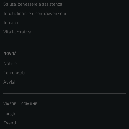
Salute, benessere e assistenza
Tributi, finanze e contravvenzioni
Turismo
Vita lavorativa
NOVITÀ
Notizie
Comunicati
Avvisi
Tecnici
Questi cookie
sono necessari
VIVERE IL COMUNE
per il
Luoghi
funzionamento
del sito e non
Eventi
possono