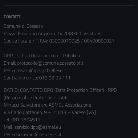
essere
disabilitati.
CONTATTI
Questi cookie
Comune di Cossato
non raccolgono
Piazza Ermanno Angiono, 14, 13836 Cossato BI
informazioni
Codice fiscale / P. IVA: 83000070025 / 00400880027
personali.
URP - Ufficio Relazioni con il Pubblico
Email:
protocollo@comune.cossato.bi.it
PEC:
cossato@pec.ptbiellese.it
Centralino unico: 015 98 93 111
DATI DI CONTATTO DPO (Data Protection Officer) | RPD
(Responsabile Protezione Dati):
Minucci Salvatore c/o ASMEL Associazione
Via Carlo Cattaneo, 9 – 21013 – Varese [VA]
Tel. 081 7504511
Mail: servizio.dpo@asmel.eu
PEC: dpo.asmel@asmepec.it