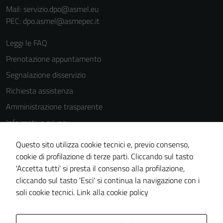
Mail: servizio.dpo@asmel.eu
PEC: dpo.asmel@asmepec.it
Leggi le FAQ
Prenotazione appuntamento
Segnalazione disservizio
Richiesta assistenza
Amministrazione trasparente
Informativa privacy
Cookie Policy
Questo sito utilizza cookie tecnici e, previo consenso,
Note legali
cookie di profilazione di terze parti. Cliccando sul tasto
'Accetta tutti' si presta il consenso alla profilazione,
Dichiarazione di accessibilità
cliccando sul tasto 'Esci' si continua la navigazione con i
Piano di miglioramento del sito
soli cookie tecnici.
Link alla cookie policy