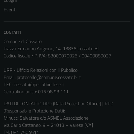
Luoghi
possono
Eventi
essere
disabilitati.
Questi cookie
CONTATTI
non raccolgono
Comune di Cossato
informazioni
Piazza Ermanno Angiono, 14, 13836 Cossato BI
personali.
Codice fiscale / P. IVA: 83000070025 / 00400880027
URP - Ufficio Relazioni con il Pubblico
Email:
protocollo@comune.cossato.bi.it
PEC:
cossato@pec.ptbiellese.it
Centralino unico: 015 98 93 111
DATI DI CONTATTO DPO (Data Protection Officer) | RPD
(Responsabile Protezione Dati):
Minucci Salvatore c/o ASMEL Associazione
Via Carlo Cattaneo, 9 – 21013 – Varese [VA]
Tel. 081 7504511