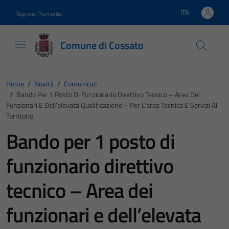
Vai ai contenuti
Vai al footer
ITA
Regione Piemonte
Lingua attiva:
Comune di Cossato
Home
/
Novità
/
Comunicati
/
Bando Per 1 Posto Di Funzionario Direttivo Tecnico – Area Dei
Funzionari E Dell’elevata Qualificazione – Per L’area Tecnica E Servizi Al
Territorio
Bando per 1 posto di
funzionario direttivo
tecnico – Area dei
funzionari e dell’elevata