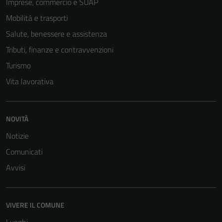
Imprese, commercio e SUAP
Mobilità e trasporti
Salute, benessere e assistenza
Tributi, finanze e contravvenzioni
Turismo
Vita lavorativa
NOVITÀ
Notizie
Comunicati
Tecnici
Avvisi
Questi cookie
sono necessari
per il
VIVERE IL COMUNE
funzionamento
del sito e non