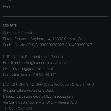
Eventi
Tecnici
CONTATTI
Questi cookie
Comune di Cossato
sono necessari
Piazza Ermanno Angiono, 14, 13836 Cossato BI
per il
Codice fiscale / P. IVA: 83000070025 / 00400880027
funzionamento
del sito e non
URP - Ufficio Relazioni con il Pubblico
possono
Email:
protocollo@comune.cossato.bi.it
essere
PEC:
cossato@pec.ptbiellese.it
disabilitati.
Centralino unico: 015 98 93 111
Questi cookie
DATI DI CONTATTO DPO (Data Protection Officer) | RPD
non raccolgono
(Responsabile Protezione Dati):
informazioni
Minucci Salvatore c/o ASMEL Associazione
personali.
Via Carlo Cattaneo, 9 – 21013 – Varese [VA]
Tel. 081 7504511