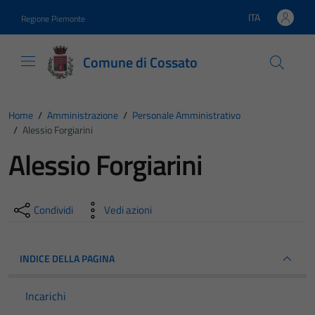
Vai ai contenuti
Vai al footer
ITA
Regione Piemonte
Lingua attiva:
Comune di Cossato
Home
/
Amministrazione
/
Personale Amministrativo
/
Alessio Forgiarini
Alessio Forgiarini
Condividi
Vedi azioni
INDICE DELLA PAGINA
Incarichi