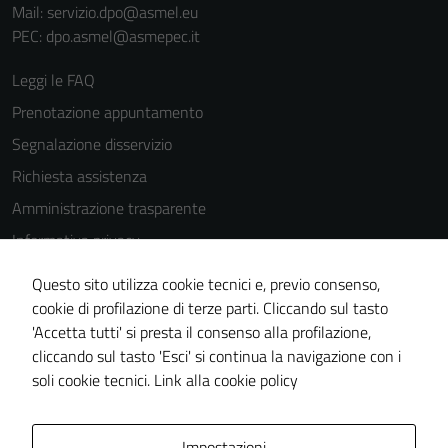
Mail: servizio.dpo@asmel.eu
PEC: dpo.asmel@asmepec.it
Leggi le FAQ
Prenotazione appuntamento
Segnalazione disservizio
Richiesta assistenza
Amministrazione trasparente
Informativa privacy
Cookie Policy
Questo sito utilizza cookie tecnici e, previo consenso,
Note legali
cookie di profilazione di terze parti. Cliccando sul tasto
'Accetta tutti' si presta il consenso alla profilazione,
Dichiarazione di accessibilità
cliccando sul tasto 'Esci' si continua la navigazione con i
Piano di miglioramento del sito
soli cookie tecnici.
Link alla cookie policy
Area Privata
Impostazioni