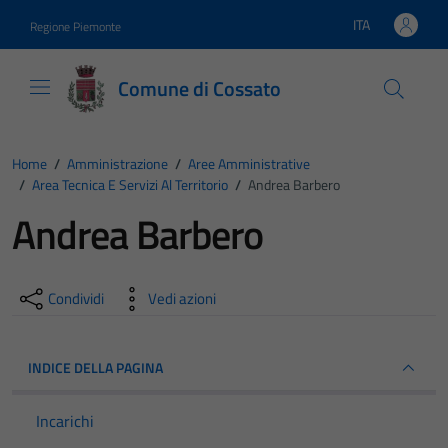
Vai ai contenuti
Vai al footer
ITA
Regione Piemonte
Lingua attiva:
Comune di Cossato
Home
/
Amministrazione
/
Aree Amministrative
/
Area Tecnica E Servizi Al Territorio
/
Andrea Barbero
Andrea Barbero
Condividi
Vedi azioni
INDICE DELLA PAGINA
Incarichi