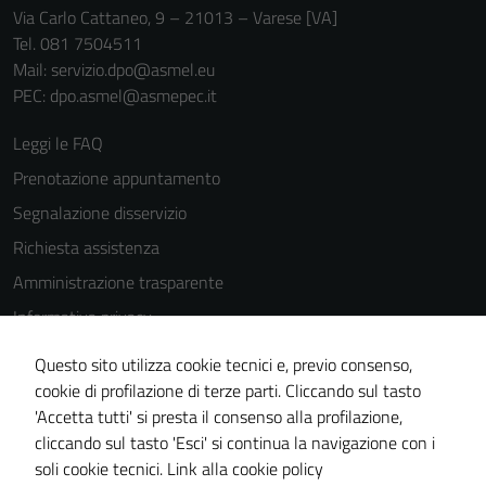
Via Carlo Cattaneo, 9 – 21013 – Varese [VA]
Tel. 081 7504511
Mail: servizio.dpo@asmel.eu
PEC: dpo.asmel@asmepec.it
Leggi le FAQ
Prenotazione appuntamento
Segnalazione disservizio
Richiesta assistenza
Amministrazione trasparente
Informativa privacy
Cookie Policy
Questo sito utilizza cookie tecnici e, previo consenso,
Note legali
cookie di profilazione di terze parti. Cliccando sul tasto
'Accetta tutti' si presta il consenso alla profilazione,
Dichiarazione di accessibilità
cliccando sul tasto 'Esci' si continua la navigazione con i
Piano di miglioramento del sito
soli cookie tecnici.
Link alla cookie policy