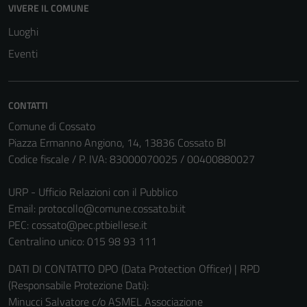
VIVERE IL COMUNE
Luoghi
Eventi
Tecnici
Questi cookie
CONTATTI
sono necessari
Comune di Cossato
per il
Piazza Ermanno Angiono, 14, 13836 Cossato BI
funzionamento
Codice fiscale / P. IVA: 83000070025 / 00400880027
del sito e non
possono
URP - Ufficio Relazioni con il Pubblico
essere
Email:
protocollo@comune.cossato.bi.it
disabilitati.
PEC:
cossato@pec.ptbiellese.it
Questi cookie
Centralino unico: 015 98 93 111
non raccolgono
informazioni
DATI DI CONTATTO DPO (Data Protection Officer) | RPD
personali.
(Responsabile Protezione Dati):
Minucci Salvatore c/o ASMEL Associazione