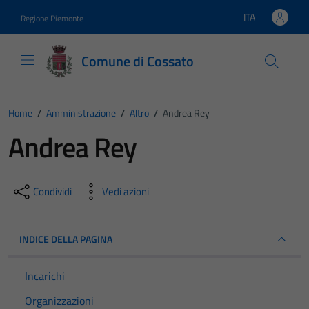
Vai ai contenuti
Vai al footer
ITA
Regione Piemonte
Lingua attiva:
Comune di Cossato
Home
/
Amministrazione
/
Altro
/
Andrea Rey
Andrea Rey
Condividi
Vedi azioni
INDICE DELLA PAGINA
Incarichi
Organizzazioni