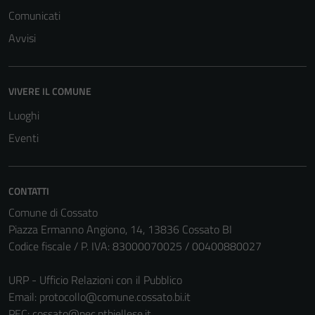
Comunicati
Avvisi
VIVERE IL COMUNE
Luoghi
Eventi
CONTATTI
Comune di Cossato
Piazza Ermanno Angiono, 14, 13836 Cossato BI
Codice fiscale / P. IVA: 83000070025 / 00400880027
URP - Ufficio Relazioni con il Pubblico
Tecnici
Email:
protocollo@comune.cossato.bi.it
Questi cookie
PEC:
cossato@pec.ptbiellese.it