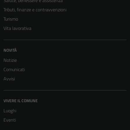
Salute, benessere e assistenza
Tributi, finanze e contravvenzioni
Turismo
Tecnici
Questi cookie
Vita lavorativa
sono necessari
per il
funzionamento
NOVITÀ
del sito e non
Notizie
possono
essere
Comunicati
disabilitati.
Avvisi
Questi cookie
non raccolgono
informazioni
VIVERE IL COMUNE
personali.
Luoghi
Eventi