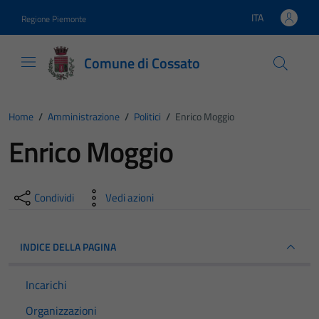
Vai ai contenuti
Vai al footer
ITA
Regione Piemonte
Lingua attiva:
Comune di Cossato
Home
/
Amministrazione
/
Politici
/
Enrico Moggio
Enrico Moggio
Condividi
Vedi azioni
INDICE DELLA PAGINA
Incarichi
Organizzazioni