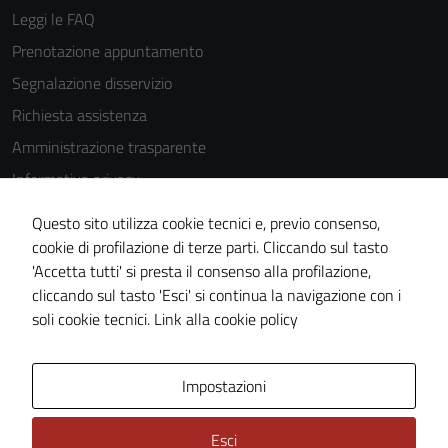
Leggi le FAQ
Prenotazione appuntamento
Segnalazione disservizio
Richiesta assistenza
Amministrazione trasparente
Informativa privacy
Cookie Policy
Questo sito utilizza cookie tecnici e, previo consenso,
Note legali
cookie di profilazione di terze parti. Cliccando sul tasto
'Accetta tutti' si presta il consenso alla profilazione,
Dichiarazione di accessibilità
cliccando sul tasto 'Esci' si continua la navigazione con i
Piano di miglioramento del sito
soli cookie tecnici.
Link alla cookie policy
Area Privata
Impostazioni
Esci