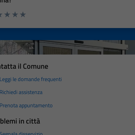
a 1 stelle su 5
luta 2 stelle su 5
Valuta 3 stelle su 5
Valuta 4 stelle su 5
Valuta 5 stelle su 5
tatta il Comune
Leggi le domande frequenti
Richiedi assistenza
Prenota appuntamento
blemi in città
Segnala disservizio