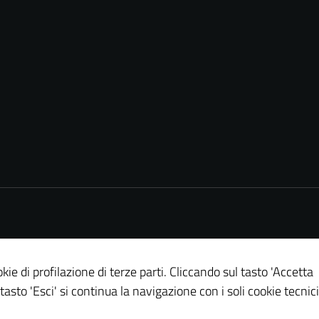
Tecnici
Questi cookie
sono necessari
per il
funzionamento
del sito e non
possono
essere
kie di profilazione di terze parti. Cliccando sul tasto 'Accetta
disabilitati.
 tasto 'Esci' si continua la navigazione con i soli cookie tecnici
Questi cookie