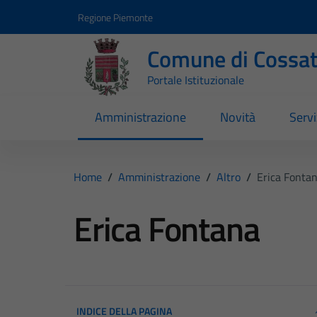
Vai ai contenuti
Vai al footer
Regione Piemonte
Comune di Cossa
Portale Istituzionale
Amministrazione
Novità
Servi
Home
/
Amministrazione
/
Altro
/
Erica Fonta
Erica Fontana
INDICE DELLA PAGINA