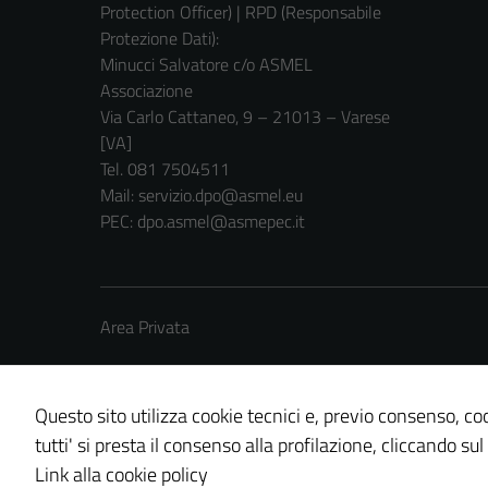
Protection Officer) | RPD (Responsabile
Protezione Dati):
Minucci Salvatore c/o ASMEL
Associazione
Via Carlo Cattaneo, 9 – 21013 – Varese
[VA]
Tel. 081 7504511
Mail: servizio.dpo@asmel.eu
PEC: dpo.asmel@asmepec.it
Area Privata
Questo sito utilizza cookie tecnici e, previo consenso, coo
tutti' si presta il consenso alla profilazione, cliccando sul
Credits: ©
Technical Design s.r.l.
Link alla cookie policy