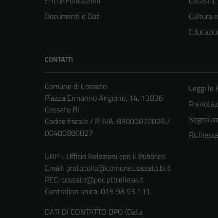
Enti e Fondazioni
Catasto,
Documenti e Dati
Cultura 
Educazio
CONTATTI
Comune di Cossato
Leggi le
Piazza Ermanno Angiono, 14, 13836
Prenota
Cossato BI
Segnalazi
Codice fiscale / P. IVA: 83000070025 /
00400880027
Richiest
URP - Ufficio Relazioni con il Pubblico
Email:
protocollo@comune.cossato.bi.it
PEC:
cossato@pec.ptbiellese.it
Centralino unico: 015 98 93 111
DATI DI CONTATTO DPO (Data