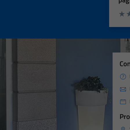
Valut
Va
Con
Pro