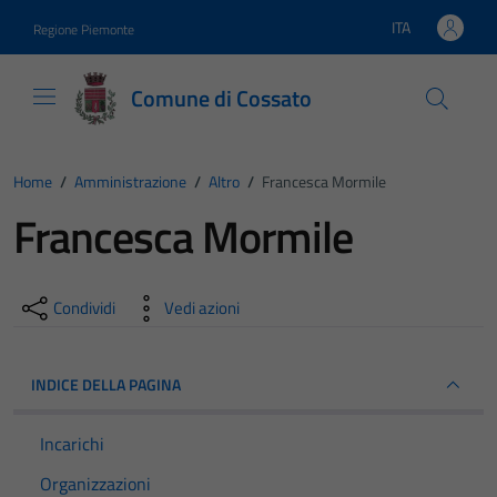
Vai ai contenuti
Vai al footer
ITA
Regione Piemonte
Lingua attiva:
Comune di Cossato
Home
/
Amministrazione
/
Altro
/
Francesca Mormile
Francesca Mormile
Condividi
Vedi azioni
INDICE DELLA PAGINA
Incarichi
Organizzazioni