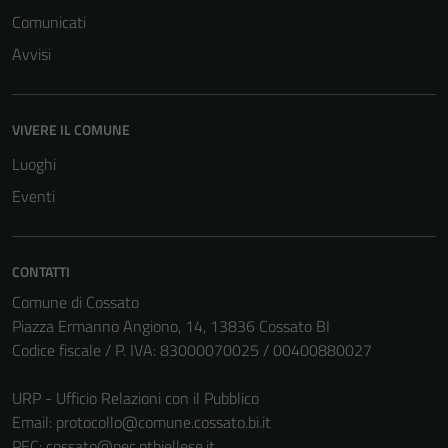
Comunicati
Avvisi
VIVERE IL COMUNE
Luoghi
Eventi
CONTATTI
Comune di Cossato
Piazza Ermanno Angiono, 14, 13836 Cossato BI
Codice fiscale / P. IVA: 83000070025 / 00400880027
URP - Ufficio Relazioni con il Pubblico
Tecnici
Email:
protocollo@comune.cossato.bi.it
Questi cookie
PEC:
cossato@pec.ptbiellese.it