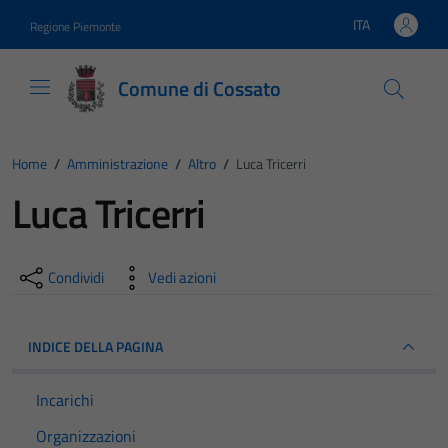
Vai ai contenuti
Vai al footer
ITA
Regione Piemonte
Lingua attiva:
Comune di Cossato
Home
/
Amministrazione
/
Altro
/
Luca Tricerri
Luca Tricerri
Condividi
Vedi azioni
INDICE DELLA PAGINA
Incarichi
Organizzazioni