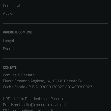
Comunicati
Avvisi
VIVERE IL COMUNE
Luoghi
Eventi
CONTATTI
Comune di Cossato
Piazza Ermanno Angiono, 14, 13836 Cossato BI
Codice fiscale / P. IVA: 83000070025 / 00400880027
URP - Ufficio Relazioni con il Pubblico
Tecnici
Email:
protocollo@comune.cossato.bi.it
Questi cookie
PEC:
cossato@pec.ptbiellese.it