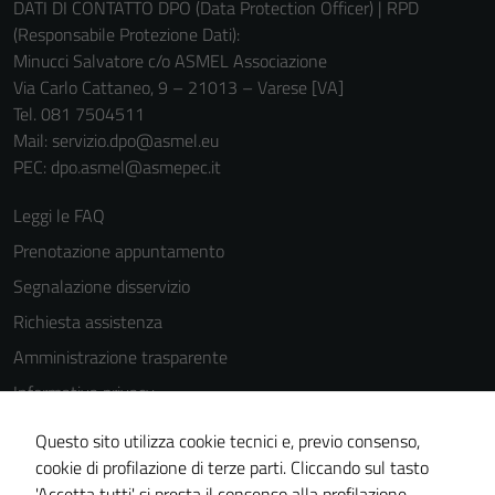
DATI DI CONTATTO DPO (Data Protection Officer) | RPD
(Responsabile Protezione Dati):
Minucci Salvatore c/o ASMEL Associazione
Via Carlo Cattaneo, 9 – 21013 – Varese [VA]
Tel. 081 7504511
Mail: servizio.dpo@asmel.eu
PEC: dpo.asmel@asmepec.it
Leggi le FAQ
Prenotazione appuntamento
Segnalazione disservizio
Richiesta assistenza
Amministrazione trasparente
Informativa privacy
Cookie Policy
Questo sito utilizza cookie tecnici e, previo consenso,
Note legali
cookie di profilazione di terze parti. Cliccando sul tasto
'Accetta tutti' si presta il consenso alla profilazione,