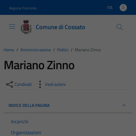
Vai ai contenuti
Vai al footer
ITA
Regione Piemonte
Lingua attiva:
Comune di Cossato
Home
/
Amministrazione
/
Politici
/
Mariano Zinno
Mariano Zinno
Condividi
Vedi azioni
INDICE DELLA PAGINA
Incarichi
Organizzazioni