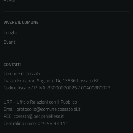
VIVERE IL COMUNE
Luoghi
Eventi
Tecnici
Questi cookie
sono necessari
CONTATTI
per il
Comune di Cossato
funzionamento
Piazza Ermanno Angiono, 14, 13836 Cossato BI
del sito e non
Codice fiscale / P. IVA: 83000070025 / 00400880027
possono
essere
URP - Ufficio Relazioni con il Pubblico
disabilitati.
Email:
protocollo@comune.cossato.bi.it
Questi cookie
PEC:
cossato@pec.ptbiellese.it
non raccolgono
Centralino unico: 015 98 93 111
informazioni
personali.