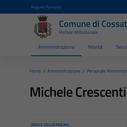
Vai ai contenuti
Vai al footer
Regione Piemonte
Comune di Cossa
Portale Istituzionale
Amministrazione
Novità
Servi
Home
/
Amministrazione
/
Personale Amministr
Michele Crescenti
INDICE DELLA PAGINA