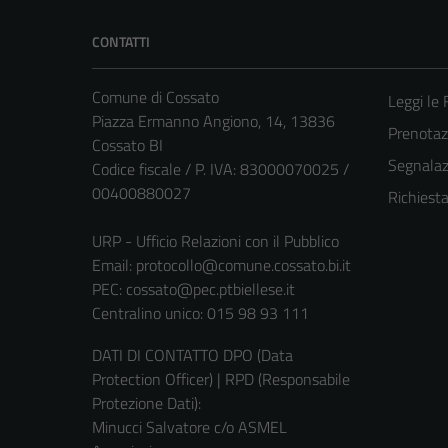
CONTATTI
Comune di Cossato
Leggi le
Piazza Ermanno Angiono, 14, 13836
Prenota
Cossato BI
Segnalazi
Codice fiscale / P. IVA: 83000070025 /
00400880027
Richiest
URP - Ufficio Relazioni con il Pubblico
Email:
protocollo@comune.cossato.bi.it
PEC:
cossato@pec.ptbiellese.it
Centralino unico: 015 98 93 111
DATI DI CONTATTO DPO (Data
Protection Officer) | RPD (Responsabile
Protezione Dati):
Minucci Salvatore c/o ASMEL