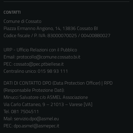
CONTATTI
Comune di Cossato
Piazza Ermanno Angiono, 14, 13836 Cossato BI
Codice fiscale / P. IVA: 83000070025 / 00400880027
URP - Ufficio Relazioni con il Pubblico
Email:
protocollo@comune.cossato.bi.it
PEC:
cossato@pec.ptbiellese.it
Centralino unico: 015 98 93 111
DATI DI CONTATTO DPO (Data Protection Officer) | RPD
Tecnici
(Responsabile Protezione Dati):
Questi cookie
Minucci Salvatore c/o ASMEL Associazione
sono necessari
Via Carlo Cattaneo, 9 – 21013 – Varese [VA]
per il
Tel. 081 7504511
funzionamento
Mail: servizio.dpo@asmel.eu
del sito e non
PEC: dpo.asmel@asmepec.it
possono