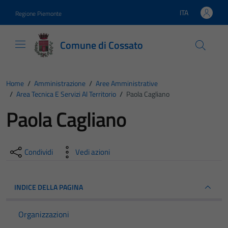
Vai ai contenuti
Vai al footer
ITA
Regione Piemonte
Lingua attiva:
Comune di Cossato
Home
/
Amministrazione
/
Aree Amministrative
/
Area Tecnica E Servizi Al Territorio
/
Paola Cagliano
Paola Cagliano
Condividi
Vedi azioni
INDICE DELLA PAGINA
Organizzazioni