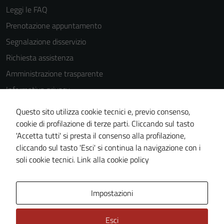
essere
Leggi le FAQ
disabilitati.
Prenotazione appuntamento
Questi cookie
Segnalazione disservizio
non raccolgono
informazioni
Richiesta assistenza
personali.
Amministrazione trasparente
Informativa privacy
Cookie Policy
Questo sito utilizza cookie tecnici e, previo consenso,
Note legali
cookie di profilazione di terze parti. Cliccando sul tasto
'Accetta tutti' si presta il consenso alla profilazione,
Dichiarazione di accessibilità
cliccando sul tasto 'Esci' si continua la navigazione con i
Piano di miglioramento del sito
soli cookie tecnici.
Link alla cookie policy
Area Privata
Impostazioni
Esci