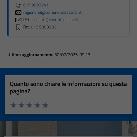
015 9893241
ragioneria@comune.cossato.bi.it
PEC:
cossato@pec.ptbiellese.it
Fax: 015 9893238
Ultimo aggiornamento:
30/07/2025, 09:13
Quanto sono chiare le informazioni su questa
pagina?
Valuta 1 stelle su 5
Valuta 2 stelle su 5
Valuta 3 stelle su 5
Valuta 4 stelle su 5
Valuta 5 stelle su 5