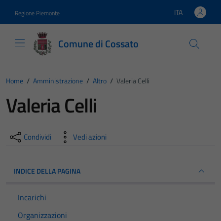
Vai ai contenuti
Vai al footer
ITA
Regione Piemonte
Lingua attiva:
Comune di Cossato
Home
/
Amministrazione
/
Altro
/
Valeria Celli
Valeria Celli
Condividi
Vedi azioni
INDICE DELLA PAGINA
Incarichi
Organizzazioni