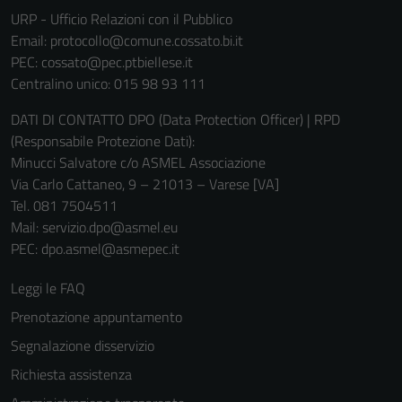
Questi cookie
URP - Ufficio Relazioni con il Pubblico
sono necessari
Email:
protocollo@comune.cossato.bi.it
per il
PEC:
cossato@pec.ptbiellese.it
funzionamento
Centralino unico: 015 98 93 111
del sito e non
DATI DI CONTATTO DPO (Data Protection Officer) | RPD
possono
(Responsabile Protezione Dati):
essere
Minucci Salvatore c/o ASMEL Associazione
disabilitati.
Via Carlo Cattaneo, 9 – 21013 – Varese [VA]
Questi cookie
Tel. 081 7504511
non raccolgono
Mail: servizio.dpo@asmel.eu
informazioni
PEC: dpo.asmel@asmepec.it
personali.
Leggi le FAQ
Prenotazione appuntamento
Segnalazione disservizio
Richiesta assistenza